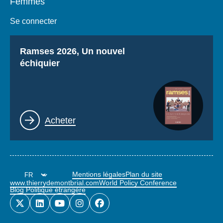
Femmes
Se connecter
Titre
Ramses 2026, Un nouvel
échiquier
Lien
Acheter
Mentions légales
Plan du site
www.thierrydemontbrial.com
World Policy Conference
Blog Politique étrangère