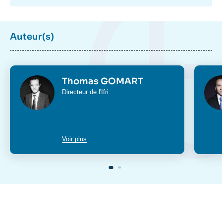
Auteur(s)
Photo
Phot
Thomas GOMART
Intitulé
Directeur de l'Ifri
du
poste
Voir plus