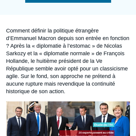
Se connecter
de
la
publication
Nous soutenir
Accroche
Comment définir la politique étrangère
d’Emmanuel Macron depuis son entrée en fonction
? Après la « diplomatie à l’estomac » de Nicolas
Sarkozy et la « diplomatie normale » de François
Hollande, le huitième président de la Ve
République semble avoir opté pour un classicisme
agile. Sur le fond, son approche ne prétend à
aucune rupture mais revendique la continuité
historique de son action.
Image
principale