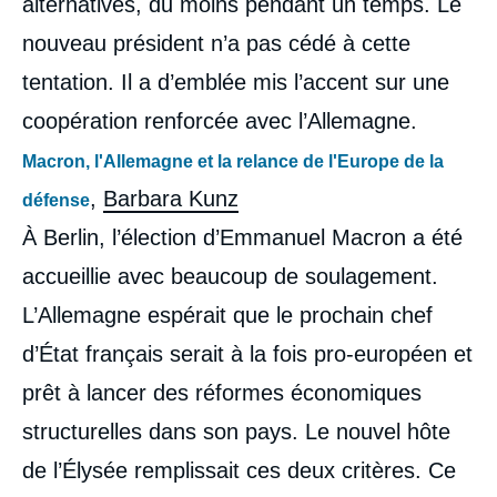
alternatives, du moins pendant un temps. Le
nouveau président n’a pas cédé à cette
tentation. Il a d’emblée mis l’accent sur une
Thomas GOMART, Marc HECKER, «
Macron, an I. Quelle politique étrangère ? »,
coopération renforcée avec l’Allemagne.
Études, Ifri, 13 avril 2018.
Copier
Macron, l'Allemagne et la relance de l'Europe de la
,
Barbara Kunz
défense
À Berlin, l’élection d’Emmanuel Macron a été
accueillie avec beaucoup de soulagement.
L’Allemagne espérait que le prochain chef
d’État français serait à la fois pro-européen et
prêt à lancer des réformes économiques
structurelles dans son pays. Le nouvel hôte
de l’Élysée remplissait ces deux critères. Ce