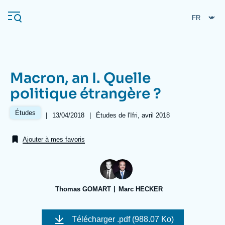
Aller
Panneau de gestion des cookies
au
contenu
principal
Macron, an I. Quelle
Navigation
politique étrangère ?
principale
L'Ifri
Études
|
Date
13/04/2018
|
Références
Études de l'Ifri, avril 2018
de
publication
Ajouter à mes favoris
Analyses
À propos de l'Ifri
Recherches fréquentes
Événements
L'Ifri en bref
Proche-Orient
Thomas GOMART
Marc HECKER
Image
de
Télécharger
.pdf (988.07 Ko)
couverture