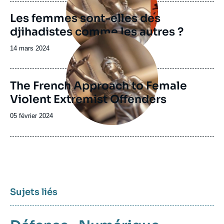
publication
publication
Les femmes sont-elles des
djihadistes comme les autres ?
Image
principale
Date
14 mars 2024
de
publication
The French Approach to Female
Violent Extremist Offenders
Date
05 février 2024
de
publication
Sujets liés