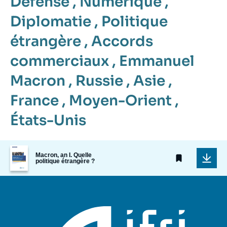
Défense
,
Numérique
,
Diplomatie
,
Politique
étrangère
,
Accords
commerciaux
,
Emmanuel
Macron
,
Russie
,
Asie
,
France
,
Moyen-Orient
,
États-Unis
Image
Macron, an I. Quelle
de
politique étrangère ?
couverture
de
la
publication