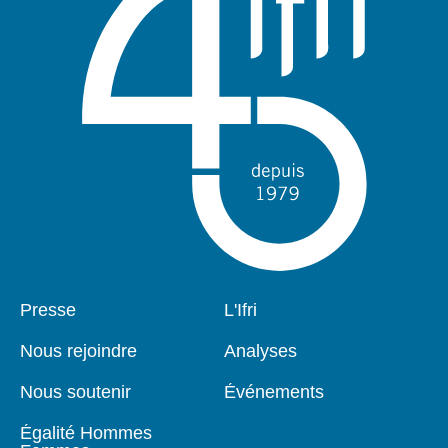
Pied
Presse
Navigation
L'Ifri
de
principale
page
Nous rejoindre
Analyses
Nous soutenir
Événements
Égalité Hommes