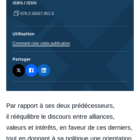
ISBN / ISSN
978-2-36567-851-3
Utilisation
Comment citer cette publication
Partager
Corps
Par rapport à ses deux prédécesseurs,
analyses
il rééquilibre le discours entre alliances,
valeurs et intérêts, en faveur de ces derniers,
tout en donnant à sa politique une orientation