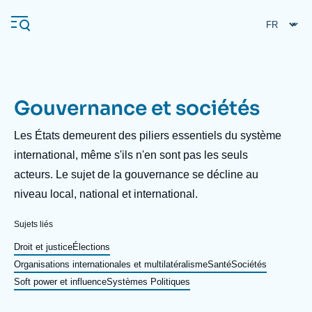
Aller
Panneau de gestion des cookies
au
contenu
principal
Gouvernance et sociétés
Navigation
principale
Description
Les États demeurent des piliers essentiels du système
L'Ifri
international, même s'ils n'en sont pas les seuls
acteurs. Le sujet de la gouvernance se décline au
niveau local, national et international.
Analyses
À propos de l'Ifri
Recherches fréquentes
Sujets liés
Événements
Droit et justice
Élections
L'Ifri en bref
Proche-Orient
Organisations internationales et multilatéralisme
Santé
Sociétés
Soft power et influence
Systèmes Politiques