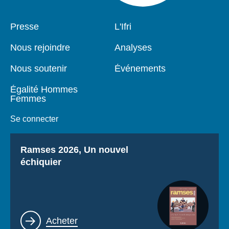
Pied
Presse
Navigation
L'Ifri
de
principale
page
Nous rejoindre
Analyses
Nous soutenir
Événements
Égalité Hommes
Femmes
Se connecter
Titre
Ramses 2026, Un nouvel
échiquier
Lien
Acheter