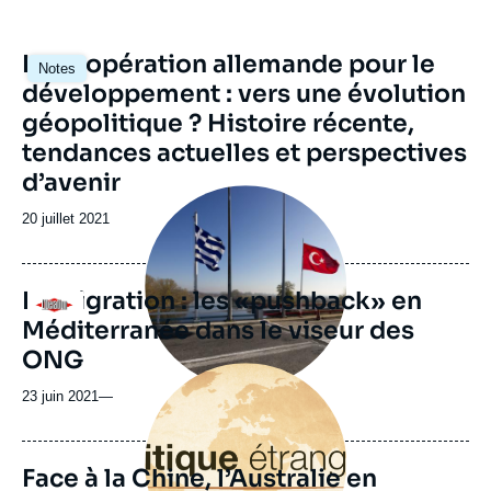
La coopération allemande pour le
Notes
développement : vers une évolution
géopolitique ? Histoire récente,
tendances actuelles et perspectives
d’avenir
Image
principale
Date
20 juillet 2021
médiatique
de
publication
Immigration : les «pushback» en
Logo
Méditerranée dans le viseur des
ONG
Image
principale
23 juin 2021
—
Face à la Chine, l’Australie en