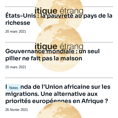
de
publication
États-Unis : la pauvreté au pays de la
richesse
Image
principale
Date
20 mars 2021
de
publication
Gouvernance mondiale : un seul
pilier ne fait pas la maison
Date
20 mars 2021
de
publication
Image
L'agenda de l'Union africaine sur les
Notes
principale
migrations. Une alternative aux
priorités européennes en Afrique ?
Image
principale
Date
26 février 2021
de