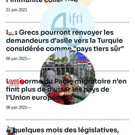
Date
21 juin 2021
de
publication
Les Grecs pourront renvoyer les
Logo
demandeurs d'asile vers la Turquie
considérée comme "pays tiers sûr"
Image
principale
08 juin 2021
—
médiatique
La réforme du Pacte migratoire n’en
Logo
finit plus de diviser les pays de
l’Union européenne
08 juin 2021
—
À quelques mois des législatives,
Logo