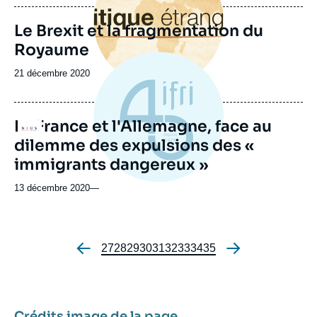
publication
Le Brexit et la fragmentation du
Royaume
Date
21 décembre 2020
de
publication
La France et l'Allemagne, face au
Logo
dilemme des expulsions des «
immigrants dangereux »
13 décembre 2020
—
Page
27
Page
28
Page
29
Page
30
Page
31
Page
32
Page
33
Page
34
Page
35
Pagination
Crédits image de la page