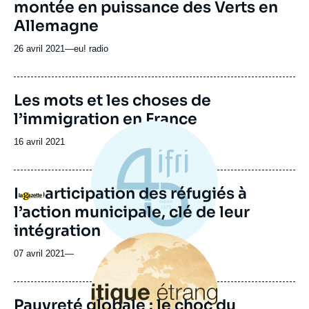
montée en puissance des Verts en
Allemagne
26 avril 2021
—
Nom
eu! radio
du
journal,
revue
Image
Les mots et les choses de
ou
de
l’immigration en France
couverture
émission
de
la
Date
16 avril 2021
publication
de
publication
La participation des réfugiés à
Logo
l’action municipale, clé de leur
intégration
Image
principale
07 avril 2021
—
Pauvreté globale : le choc du