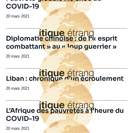
COVID-19
Image
principale
Date
20 mars 2021
de
publication
Diplomatie chinoise : de l'« esprit
combattant » au « loup guerrier »
Image
principale
Date
20 mars 2021
de
publication
Liban : chronique d’un écroulement
Image
principale
Date
20 mars 2021
de
publication
L’Afrique des pauvretés à l’heure du
COVID-19
Image
principale
Date
20 mars 2021