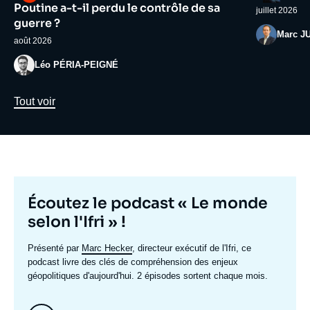
médiatique
médiatiqu
Poutine a-t-il perdu le contrôle de sa
juillet 2026
guerre ?
Photo
Marc J
août 2026
Photo
Léo PÉRIA-PEIGNÉ
Lien
Tout voir
Titre
Écoutez le podcast « Le monde
mis
selon l'Ifri » !
en
Texte
Présenté par
Marc Hecker
, directeur exécutif de l'Ifri, ce
avant
accroche
podcast livre des clés de compréhension des enjeux
géopolitiques d'aujourd'hui. 2 épisodes sortent chaque mois.