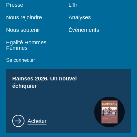
Pied
Presse
Navigation
L'Ifri
de
principale
page
Nous rejoindre
Analyses
Nous soutenir
Événements
Égalité Hommes
Femmes
Se connecter
Titre
Ramses 2026, Un nouvel
échiquier
Lien
Acheter