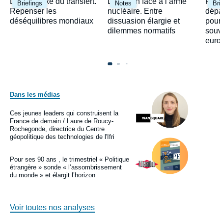
Image
Image
Ima
Le paradoxe du transfert.
Le Japon face à l’arme
Fra
Briefings
Notes
Br
principale
principale
prin
Repenser les
nucléaire. Entre
dépa
déséquilibres mondiaux
dissuasion élargie et
pour
dilemmes normatifs
sou
eur
Dans les médias
Image
principale
médiatique
Ces jeunes leaders qui construisent la
Logo
France de demain / Laure de Roucy-
Rochegonde, directrice du Centre
géopolitique des technologies de l'Ifri
Image
principale
médiatique
Pour ses 90 ans , le trimestriel « Politique
Logo
étrangère » sonde « l’assombrissement
du monde » et élargit l’horizon
Voir toutes nos analyses