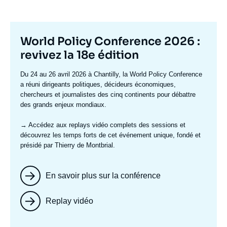
Titre
World Policy Conference 2026 :
mis
revivez la 18e édition
en
Texte
Du 24 au 26 avril 2026 à Chantilly, la World Policy Conference
avant
accroche
a réuni dirigeants politiques, décideurs économiques,
chercheurs et journalistes des cinq continents pour débattre
des grands enjeux mondiaux.
→ Accédez aux replays vidéo complets
des sessions et
découvrez les temps forts de cet événement unique, fondé et
présidé par Thierry de Montbrial.
En savoir plus sur la conférence
Replay vidéo