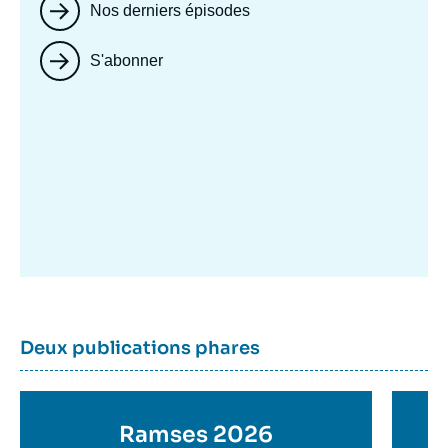
Nos derniers épisodes
S'abonner
Image
mis
en
avant
Dernière
Titre
Deux publications phares
parutions
container
Titre
Ramses 2026
Ti