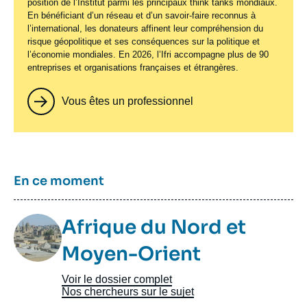
position de l’Institut parmi les principaux
think tanks
mondiaux.
En bénéficiant d’un réseau et d’un savoir-faire reconnus à
l’international, les donateurs affinent leur compréhension du
risque géopolitique et ses conséquences sur la politique et
l’économie mondiales. En 2026, l’Ifri accompagne plus de 90
entreprises et organisations françaises et étrangères.
Vous êtes un professionnel
Titre
En ce moment
Image
Afrique du Nord et
Taxonomie
Moyen-Orient
Voir le dossier complet
Nos chercheurs sur le sujet