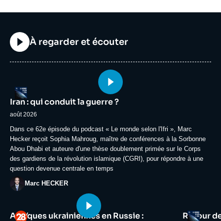
Titre
À regarder et écouter
Image
Logo
principale
Iran : qui conduit la guerre ?
médiatique
août 2026
Accroche
Dans ce 62e épisode du podcast « Le monde selon l'Ifri », Marc
Hecker reçoit Sophia Mahroug, maître de conférences à la Sorbonne
Abou Dhabi et auteure d'une thèse doublement primée sur le Corps
des gardiens de la révolution islamique (CGRI), pour répondre à une
question devenue centrale en temps
Photo
Marc HECKER
Image
Image
Logo
Logo
Attaques ukrainiennes en Russie :
Retour d
principale
principale