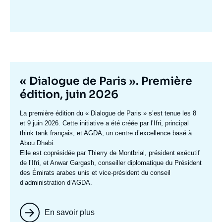
Image
mis
en
avant
Titre
« Dialogue de Paris ». Première
mis
édition, juin 2026
en
Texte
La première édition du
« Dialogue de Paris »
s’est tenue les 8
avant
accroche
et 9 juin 2026. Cette initiative a été créée par l’Ifri, principal
think tank français, et AGDA, un centre d’excellence basé à
Abou Dhabi.
Elle est coprésidée par
Thierry de Montbrial
, président exécutif
de l’Ifri, et
Anwar Gargash
, conseiller diplomatique du Président
des Émirats arabes unis et vice-président du conseil
d’administration d’AGDA.
En savoir plus