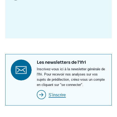
Image
mis
en
avant
Titre
Les newsletters de l'Ifri
newsletter
Texte
Inscrivez-vous ici à la newsletter générale de
Newsletter
l'Ifri. Pour recevoir nos analyses sur vos
sujets de prédilection, créez-vous un compte
en cliquant sur "se connecter".
S'inscrire