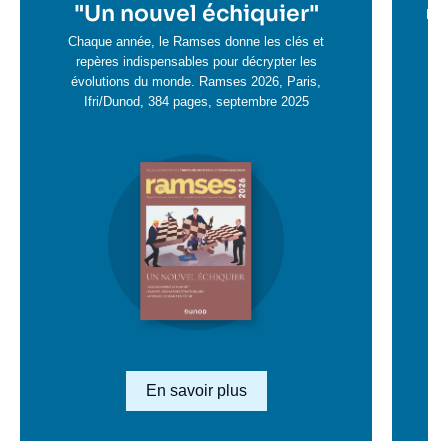
en
"
Un nouvel échiquier"
e
La 
savoir
sa
Chaque année, le Ramses donne les clés et
plus
repères indispensables pour décrypter les
pl
évolutions du monde. Ramses 2026, Paris,
Ifri/Dunod, 384 pages, septembre 2025
Image
en
savoir
plus
Lien en savoir plus
En savoir plus