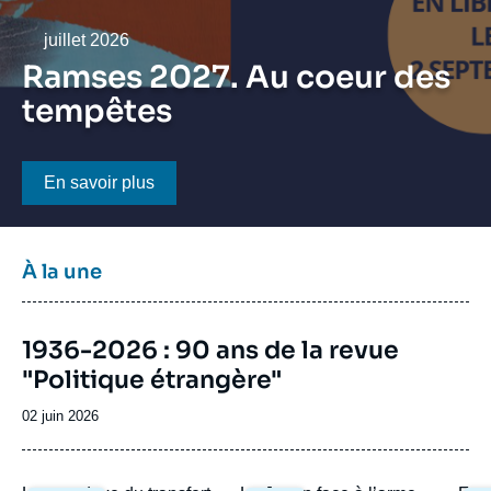
Se connecter
Date
juillet 2026
Nous soutenir
Ramses 2027. Au coeur des
tempêtes
Bouton CTA
En savoir plus
Titre
À la une
bloc
à
Image
la
1936-2026 : 90 ans de la revue
de
une
"Politique étrangère"
couverture
de
la
Date
02 juin 2026
publication
de
publication