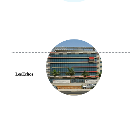
Image
principale
médiatique
Logo