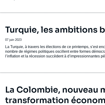
Turquie, les ambitions 
Date
07 juin 2023
de
Accroche
La Turquie, à travers les élections de ce printemps, s’est
publication
nombre de régimes politiques oscillent entre formes démocrat
l’inflation et la récession succèdent à d’impressionnantes p
ouvre les voies de diplomaties tous azimuts, balançant entre 
Ankara joue toutes ses cartes en élargissant ses espaces de 
jamais à tous ses partenaires, quel que soit son destin intéri
La Colombie, nouveau 
transformation économ