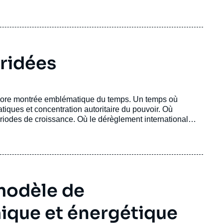
bridées
 encore montrée emblématique du temps. Un temps où
iques et concentration autoritaire du pouvoir. Où
ériodes de croissance. Où le dérèglement international
fidélités politiques variées. Face à la guerre d’Ukraine,
présence et d’intervention. Elle est plus nécessaire que
eur.
modèle de
ique et énergétique