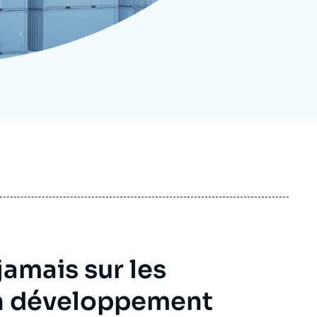
ecrutement
écurité - Défense
ocuments de référence
echnologie
jamais sur les
n développement