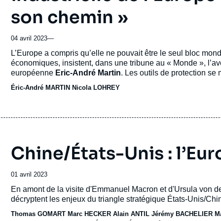
son chemin »
04 avril 2023
—
Accroche
L’Europe a compris qu’elle ne pouvait être le seul bloc mon
économiques, insistent, dans une tribune au « Monde », l’a
européenne
Eric-André Martin
. Les outils de protection se 
Éric-André MARTIN
Nicola LOHREY
Chine/États-Unis : l’Eu
Date
01 avril 2023
de
Accroche
En amont de la visite d'Emmanuel Macron et d'Ursula von der
publication
décryptent les enjeux du triangle stratégique États-Unis/Ch
Thomas GOMART
Marc HECKER
Alain ANTIL
Jérémy BACHELIER
M