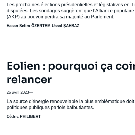
de
Accroche
Les prochaines élections présidentielles et législatives en Tu
publication
disputées. Les sondages suggèrent que l'Alliance populaire d
(AKP) au pouvoir perdra sa majorité au Parlement.
Hasan Selim ÖZERTEM Ussal ŞAHBAZ
Eolien : pourquoi ça co
relancer
26 avril 2023
—
Accroche
La source d'énergie renouvelable la plus emblématique doit
politiques publiques parfois balbutiantes.
Cédric PHILIBERT