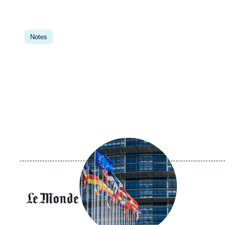
Image
principale
Notes
Image
principale
médiatique
Logo