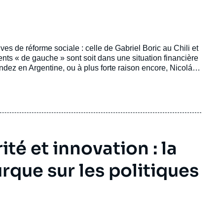
ves de réforme sociale : celle de Gabriel Boric au Chili et
ts « de gauche » sont soit dans une situation financière
ández en Argentine, ou à plus forte raison encore, Nicolás
e agressive, parfois majoritaire au Parlement (Lula au
e volonté réelle de transformation sociale au-delà du
que).
ité et innovation : la
urque sur les politiques