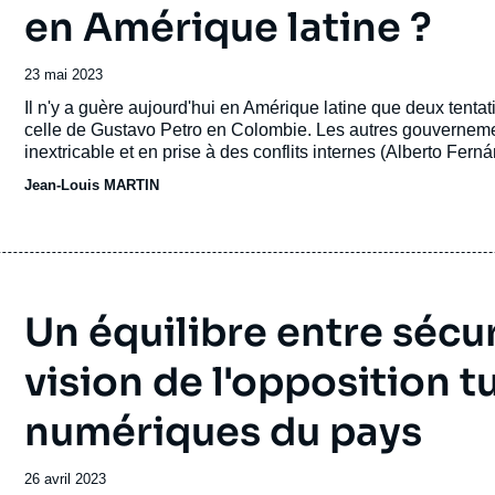
en Amérique latine ?
Date
23 mai 2023
de
Accroche
Il n'y a guère aujourd'hui en Amérique latine que deux tentati
publication
celle de Gustavo Petro en Colombie. Les autres gouvernemen
inextricable et en prise à des conflits internes (Alberto Fern
Maduro au Vénézuela), soit sur la défensive face à une droit
Jean-Louis MARTIN
Brésil, et Luis Arce en Bolivie), ou alors ont abandonné tout
discours (Andrés Manuel López Obrador – AMLO – au Mexi
Un équilibre entre sécur
vision de l'opposition t
numériques du pays
Date
26 avril 2023