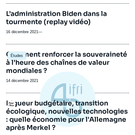
publication
L’administration Biden dans la
tourmente (replay vidéo)
16 décembre 2021
—
Image
Comment renforcer la souveraineté
Études
principale
à l’heure des chaînes de valeur
mondiales ?
Date
14 décembre 2021
de
publication
Rigueur budgétaire, transition
Logo
écologique, nouvelles technologies
: quelle économie pour l'Allemagne
après Merkel ?