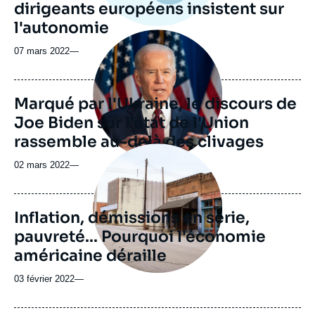
dirigeants européens insistent sur
l'autonomie
Image
principale
07 mars 2022
—
médiatique
Marqué par l'Ukraine, le discours de
Joe Biden sur l'état de l'Union
rassemble au-delà des clivages
Image
principale
02 mars 2022
—
médiatique
Inflation, démissions en série,
pauvreté... Pourquoi l'économie
américaine déraille
03 février 2022
—