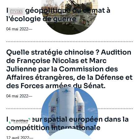
De la géopolitique du climat à
Logo
l'écologie de guerre
04 mai 2022
—
Quelle stratégie chinoise ? Audition
de Françoise Nicolas et Marc
Julienne par la Commission des
Affaires étrangères, de la Défense et
des Forces armées du Sénat.
Image
principale
04 mai 2022
—
médiatique
Le secteur spatial européen dans la
Logo
compétition internationale
12 avril 2022
—