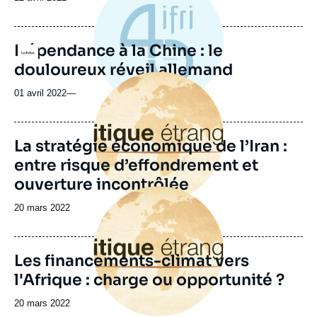
Dépendance à la Chine : le
Logo
douloureux réveil allemand
Image
principale
01 avril 2022
—
La stratégie économique de l’Iran :
entre risque d’effondrement et
ouverture incontrôlée
Image
principale
Date
20 mars 2022
de
publication
Les financements-climat vers
l'Afrique : charge ou opportunité ?
Date
20 mars 2022