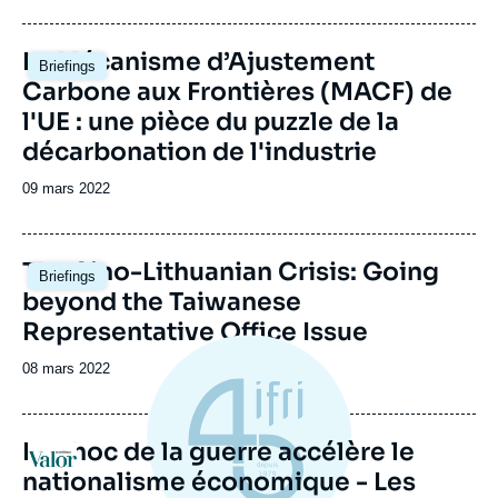
de
publication
Image
Le Mécanisme d’Ajustement
Briefings
principale
Carbone aux Frontières (MACF) de
l'UE : une pièce du puzzle de la
décarbonation de l'industrie
Date
09 mars 2022
de
publication
Image
The Sino-Lithuanian Crisis: Going
Briefings
principale
beyond the Taiwanese
Representative Office Issue
Date
08 mars 2022
de
publication
Le choc de la guerre accélère le
Logo
nationalisme économique - Les