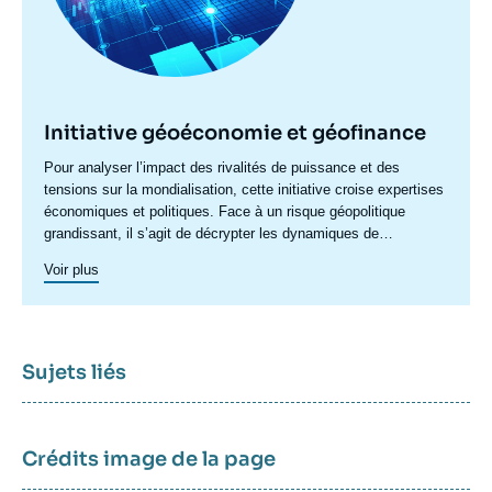
Initiative géoéconomie et géofinance
Accroche
Pour analyser l’impact des rivalités de puissance et des
centre
tensions sur la mondialisation, cette initiative croise expertises
économiques et politiques. Face à un risque géopolitique
grandissant, il s’agit de décrypter les dynamiques de
recomposition : poussées protectionnistes, sanctions,
Voir plus
restrictions, politiques industrielles ou préoccupations de
sécurité économique redéfinissent les règles du jeu
commercial. Ces tensions transforment également les relations
financières internationales, en fragilisant les fondements de la
confiance et en reconfigurant le système monétaire mondial.
Sujets liés
Elles interrogent le rôle de plusieurs acteurs-clés : fonds
souverains, banques centrales, plateformes numériques,
institutions multilatérales ou encore opérateurs d’infrastructures
financières. Dans un contexte de rupture profonde, il ne suffit
Crédits image de la page
plus de raffiner les approches existantes. L'initiative est conçue