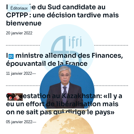
Image
La Corée du Sud candidate au
Éditoriaux
principale
CPTPP : une décision tardive mais
bienvenue
Date
20 janvier 2022
de
publication
Le ministre allemand des Finances,
Logo
épouvantail de la France
Image
principale
11 janvier 2022
—
médiatique
Contestation au Kazakhstan: «Il y a
Logo
eu un effort de libéralisation mais
on ne sait pas qui dirige le pays»
Image
principale
05 janvier 2022
—