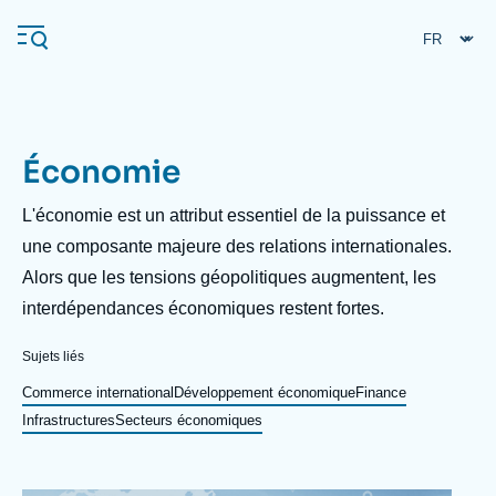
Aller
Panneau de gestion des cookies
au
contenu
principal
Économie
Navigation
principale
Description
L'économie est un attribut essentiel de la puissance et
L'Ifri
une composante majeure des relations internationales.
Alors que les tensions géopolitiques augmentent, les
interdépendances économiques restent fortes.
Analyses
À propos de l'Ifri
Recherches fréquentes
Sujets liés
Événements
Commerce international
Développement économique
Finance
L'Ifri en bref
Proche-Orient
Infrastructures
Secteurs économiques