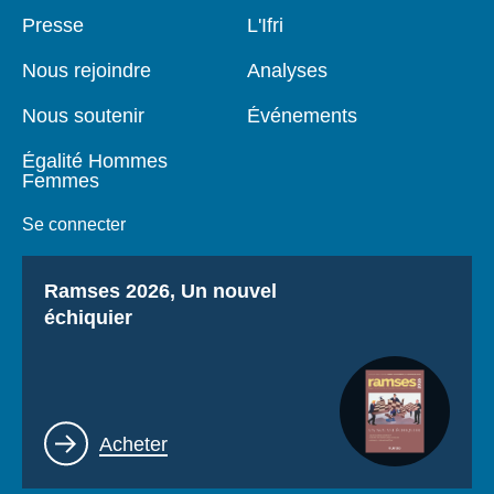
Pied
Presse
Navigation
L'Ifri
de
principale
page
Nous rejoindre
Analyses
Nous soutenir
Événements
Égalité Hommes
Femmes
Se connecter
Titre
Ramses 2026, Un nouvel
échiquier
Lien
Acheter