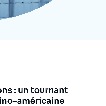
ecrutement
écurité - Défense
ocuments de référence
echnologie
ns : un tournant
 sino-américaine