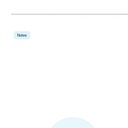
Image
principale
Notes