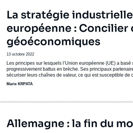
La stratégie industriell
européenne : Concilier 
géoéconomiques
Date
13 octobre 2022
de
Accroche
Les principes sur lesquels l’Union européenne (UE) a bas
publication
progressivement battus en brèche. Ses principaux partenair
sécuriser leurs chaînes de valeur, ce qui est susceptible de
Marie KRPATA
Allemagne : la fin du m