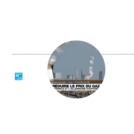
Image
principale
médiatique
Logo