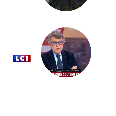
Image
principale
médiatique
Logo