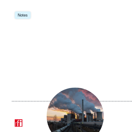
Image
principale
Notes
Image
principale
médiatique
Logo