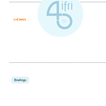
Logo
Image
principale
Briefings