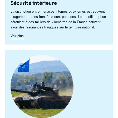
Sécurité intérieure
Accroche
La distinction entre menaces internes et externes est souvent
centre
exagérée, tant les frontières sont poreuses. Les conflits qui se
déroulent à des milliers de kilomètres de la France peuvent
avoir des résonances tragiques sur le territoire national.
La radicalisation, le terrorisme ou encore la criminalité
Voir plus
organisée ont une dimension internationale qu’on ne peut
ignorer.
Image
principale