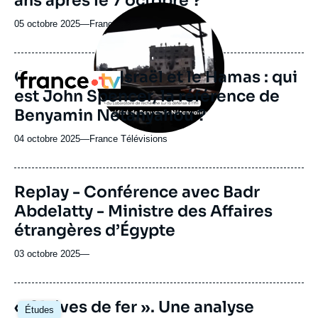
ans après le 7 octobre ?
Image
principale
05 octobre 2025
—
Nom
France Culture
médiatique
du
journal,
revue
Guerre entre Israël et le Hamas : qui
Logo
ou
est John Spencer, la référence de
émission
Benyamin Netanyahou ?
04 octobre 2025
—
Nom
France Télévisions
du
journal,
revue
Replay - Conférence avec Badr
ou
Abdelatty - Ministre des Affaires
émission
étrangères d’Égypte
03 octobre 2025
—
Image
« Glaives de fer ». Une analyse
Études
principale