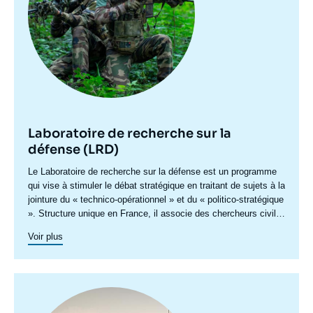
Laboratoire de recherche sur la
défense (LRD)
Accroche
Le Laboratoire de recherche sur la défense est un programme
centre
qui vise à stimuler le débat stratégique en traitant de sujets à la
jointure du « technico-opérationnel » et du « politico-stratégique
». Structure unique en France, il associe des chercheurs civils
à des «
military fellows
» issus de chacune des trois armées
Voir plus
pour produire des travaux portant sur les politiques de défense,
l’adaptation capacitaire et stratégique des armées, et de
prospective sur les conflits de demain.
Image
principale