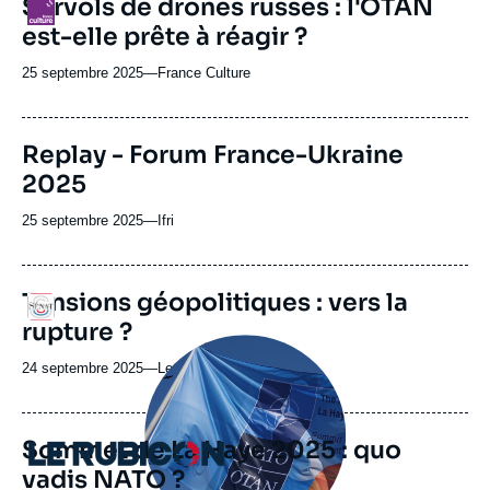
Survols de drones russes : l'OTAN
Logo
ou
est-elle prête à réagir ?
émission
25 septembre 2025
—
Nom
France Culture
du
journal,
revue
Replay - Forum France-Ukraine
ou
2025
émission
25 septembre 2025
—
Nom
Ifri
du
journal,
revue
Tensions géopolitiques : vers la
Logo
ou
rupture ?
émission
Image
principale
24 septembre 2025
—
Nom
Le Sénat
médiatique
du
journal,
revue
Sommet de La Haye 2025 : quo
Logo
ou
vadis NATO ?
émission