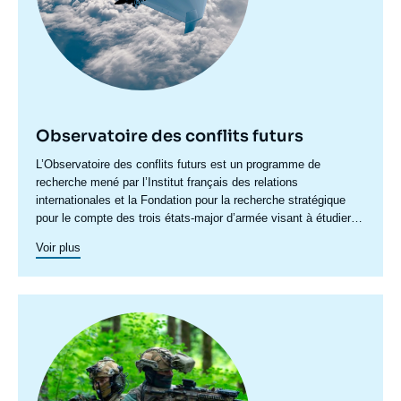
Observatoire des conflits futurs
Accroche
L’Observatoire des conflits futurs est un programme de
centre
recherche mené par l’Institut français des relations
internationales et la Fondation pour la recherche stratégique
pour le compte des trois états-major d’armée visant à étudier
les évolutions des tensions et des armements à l’horizon 2040
Voir plus
dans une perspective transverse, prenant en compte les
problématiques de chaque armée.
Image
principale