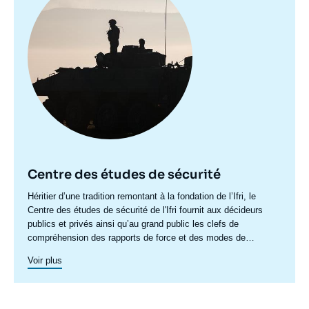
Centre des études de sécurité
Accroche
Héritier d’une tradition remontant à la fondation de l’Ifri, le
centre
Centre des études de sécurité de l'Ifri fournit aux décideurs
publics et privés ainsi qu’au grand public les clefs de
compréhension des rapports de force et des modes de
conflictualité contemporains et à venir. Par son positionnement
Voir plus
à la jointure du politique et de l’opérationnel, la crédibilité de
son équipe civilo-militaire et la diffusion large de ses
publications en français et en anglais, le Centre des études de
sécurité constitue dans le paysage français des
think tanks
un