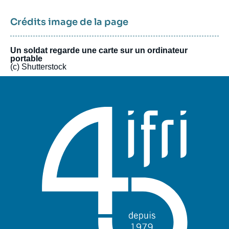
pôle unique de recherche et d’influence sur le débat de défense
national et international.
Crédits image de la page
Un soldat regarde une carte sur un ordinateur
portable
(c) Shutterstock