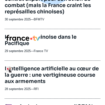
combat (mais la France craint les
représailles chinoises)
30 septembre 2025
—
Nom
BFMTV
du
journal,
revue
L'influence chinoise dans le
Logo
ou
Pacifique
émission
29 septembre 2025
—
Nom
France TV
du
journal,
revue
L’intelligence artificielle au cœur de
Logo
ou
la guerre : une vertigineuse course
émission
aux armements
28 septembre 2025
—
Nom
RFI
du
journal,
revue