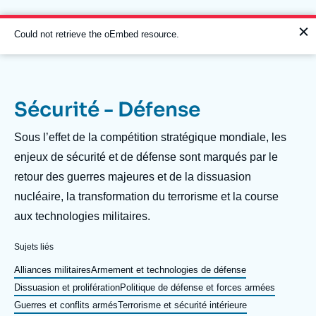
Aller
Panneau de gestion des cookies
au
contenu
Message
Could not retrieve the oEmbed resource.
principal
d'erreur
Sécurité - Défense
Navigation
principale
Description
Sous l’effet de la compétition stratégique mondiale, les
L'Ifri
enjeux de sécurité et de défense sont marqués par le
retour des guerres majeures et de la dissuasion
nucléaire, la transformation du terrorisme et la course
Analyses
aux technologies militaires.
À propos de l'Ifri
Recherches fréquentes
Sujets liés
Événements
L'Ifri en bref
Proche-Orient
Alliances militaires
Armement et technologies de défense
Dissuasion et prolifération
Politique de défense et forces armées
Guerres et conflits armés
Terrorisme et sécurité intérieure