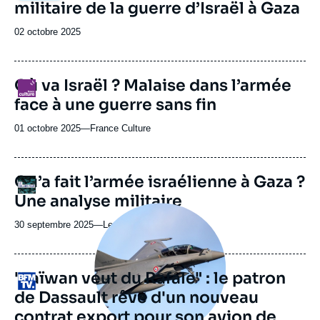
militaire de la guerre d’Israël à Gaza
Date
02 octobre 2025
de
publication
Où va Israël ? Malaise dans l’armée
Logo
face à une guerre sans fin
01 octobre 2025
—
Nom
France Culture
du
journal,
revue
URL
Qu’a fait l’armée israélienne à Gaza ?
Logo
ou
de
Une analyse militaire
Spotify
émission
Image
principale
30 septembre 2025
—
Nom
Le Collimateur
médiatique
du
journal,
revue
"Taïwan veut du Rafale" : le patron
Logo
ou
de Dassault rêve d'un nouveau
émission
contrat export pour son avion de