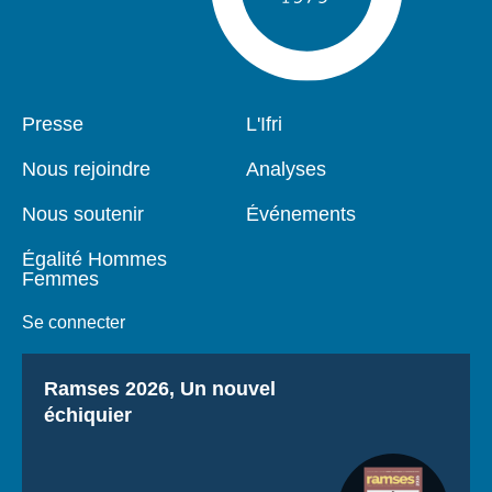
Pied
Presse
Navigation
L'Ifri
de
principale
page
Nous rejoindre
Analyses
Nous soutenir
Événements
Égalité Hommes
Femmes
Se connecter
Titre
Ramses 2026, Un nouvel
échiquier