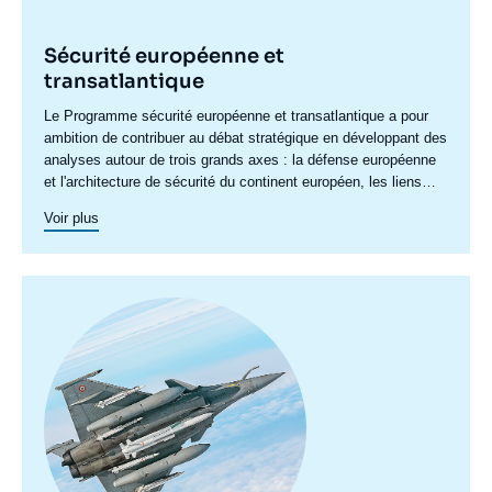
Sécurité européenne et
transatlantique
Accroche
Le Programme sécurité européenne et transatlantique a pour
centre
ambition de contribuer au débat stratégique en développant des
analyses autour de trois grands axes : la défense européenne
et l'architecture de sécurité du continent européen, les liens
institutionnels et stratégiques entre l'Organisation du traité de
Voir plus
l'Atlantique bord (OTAN) et l'Union européenne (UE), ainsi que
l'évolution de la relation transatlantique.
Image
principale