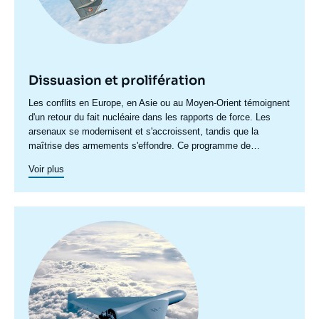
Dissuasion et prolifération
Accroche
Les conflits en Europe, en Asie ou au Moyen-Orient témoignent
centre
d'un retour du fait nucléaire dans les rapports de force. Les
arsenaux se modernisent et s'accroissent, tandis que la
maîtrise des armements s'effondre. Ce programme de
recherche vise à analyser ces phénomènes.
Voir plus
Image
principale