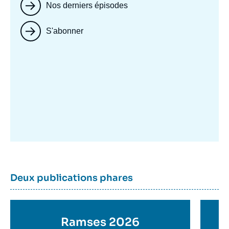
Nos derniers épisodes
S'abonner
Image
mis
en
avant
Dernière
Titre
Deux publications phares
parutions
container
Titre
Ramses 2026
Ti