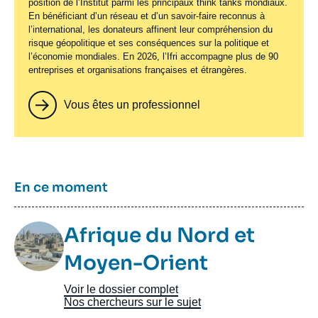
position de l’Institut parmi les principaux
think tanks
mondiaux.
En bénéficiant d’un réseau et d’un savoir-faire reconnus à
l’international, les donateurs affinent leur compréhension du
risque géopolitique et ses conséquences sur la politique et
l’économie mondiales. En 2026, l’Ifri accompagne plus de 90
entreprises et organisations françaises et étrangères.
Vous êtes un professionnel
Titre
En ce moment
Image
Afrique du Nord et
Taxonomie
Moyen-Orient
Voir le dossier complet
Nos chercheurs sur le sujet