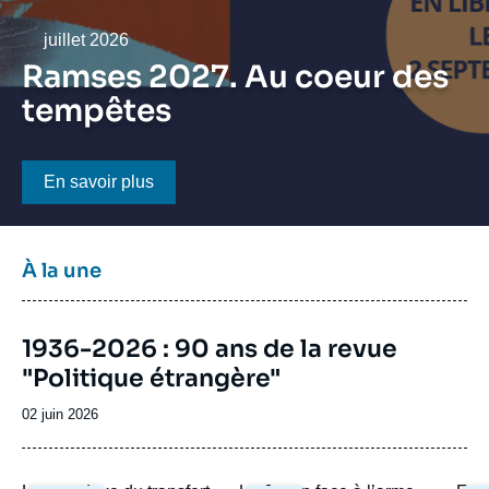
Se connecter
Date
juillet 2026
Nous soutenir
Ramses 2027. Au coeur des
tempêtes
Bouton CTA
En savoir plus
Titre
À la une
bloc
à
Image
la
1936-2026 : 90 ans de la revue
de
une
"Politique étrangère"
couverture
de
la
Date
02 juin 2026
publication
de
publication