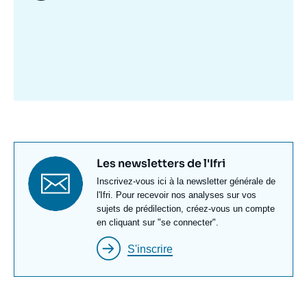
Image
mis
en
avant
Titre
Les newsletters de l'Ifri
newsletter
Texte
Inscrivez-vous ici à la newsletter générale de
Newsletter
l'Ifri. Pour recevoir nos analyses sur vos
sujets de prédilection, créez-vous un compte
en cliquant sur "se connecter".
S'inscrire