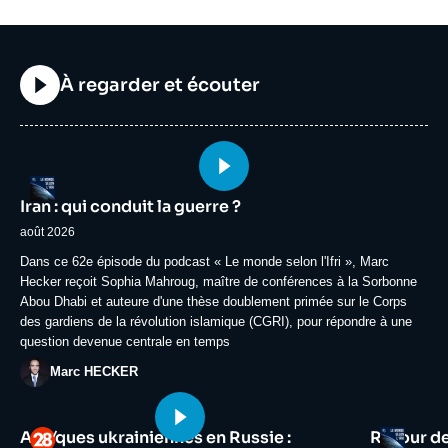
Titre
À regarder et écouter
Image
Logo
principale
Iran : qui conduit la guerre ?
médiatique
août 2026
Accroche
Dans ce 62e épisode du podcast « Le monde selon l'Ifri », Marc
Hecker reçoit Sophia Mahroug, maître de conférences à la Sorbonne
Abou Dhabi et auteure d'une thèse doublement primée sur le Corps
des gardiens de la révolution islamique (CGRI), pour répondre à une
question devenue centrale en temps
Photo
Marc HECKER
Image
Image
Logo
Logo
Attaques ukrainiennes en Russie :
Retour d
principale
principale