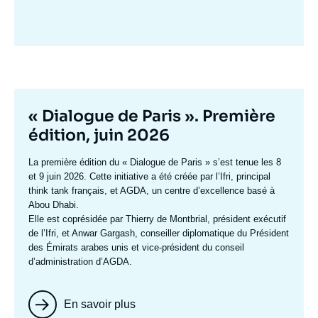
Image
mis
en
avant
Titre
« Dialogue de Paris ». Première
mis
édition, juin 2026
en
Texte
La première édition du
« Dialogue de Paris »
s’est tenue les 8
avant
accroche
et 9 juin 2026. Cette initiative a été créée par l’Ifri, principal
think tank français, et AGDA, un centre d’excellence basé à
Abou Dhabi.
Elle est coprésidée par
Thierry de Montbrial
, président exécutif
de l’Ifri, et
Anwar Gargash
, conseiller diplomatique du Président
des Émirats arabes unis et vice-président du conseil
d’administration d’AGDA.
En savoir plus