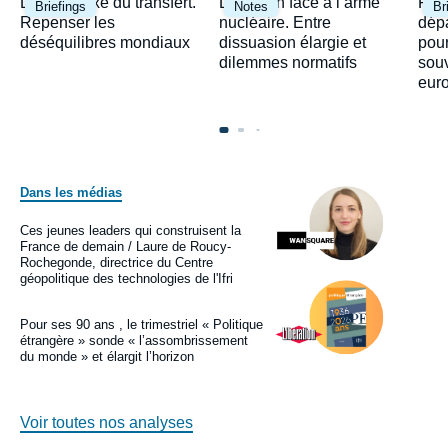
Image
Image
Ima
Le paradoxe du transfert.
Le Japon face à l’arme
Fra
Briefings
Notes
Br
principale
principale
prin
Repenser les
nucléaire. Entre
dépa
déséquilibres mondiaux
dissuasion élargie et
pour
dilemmes normatifs
sou
eur
Dans les médias
Image
principale
médiatique
Ces jeunes leaders qui construisent la
Logo
France de demain / Laure de Roucy-
Rochegonde, directrice du Centre
géopolitique des technologies de l'Ifri
Image
principale
médiatique
Pour ses 90 ans , le trimestriel « Politique
Logo
étrangère » sonde « l’assombrissement
du monde » et élargit l’horizon
Voir toutes nos analyses