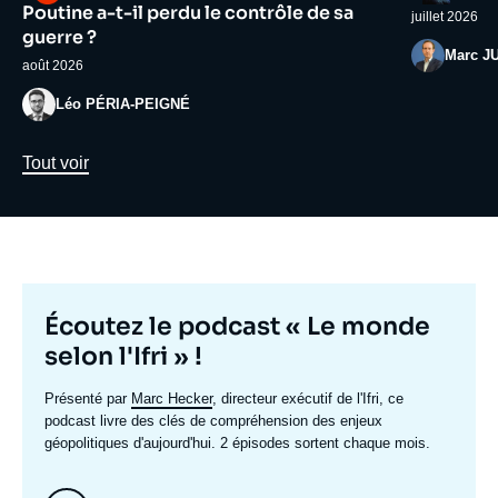
médiatique
médiatiqu
Poutine a-t-il perdu le contrôle de sa
juillet 2026
guerre ?
Photo
Marc J
août 2026
Photo
Léo PÉRIA-PEIGNÉ
Lien
Tout voir
Titre
Écoutez le podcast « Le monde
mis
selon l'Ifri » !
en
Texte
Présenté par
Marc Hecker
, directeur exécutif de l'Ifri, ce
avant
accroche
podcast livre des clés de compréhension des enjeux
géopolitiques d'aujourd'hui. 2 épisodes sortent chaque mois.