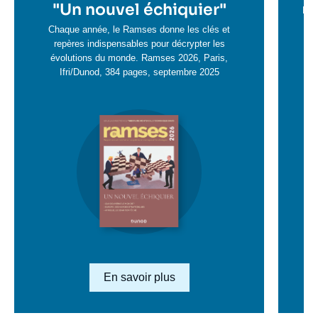
en
"
Un nouvel échiquier"
e
La 
savoir
sa
Chaque année, le Ramses donne les clés et
plus
repères indispensables pour décrypter les
pl
évolutions du monde. Ramses 2026, Paris,
Ifri/Dunod, 384 pages, septembre 2025
Image
en
savoir
plus
Lien en savoir plus
En savoir plus