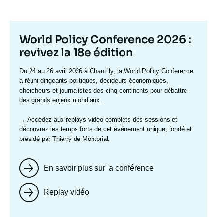
Titre
World Policy Conference 2026 :
mis
revivez la 18e édition
en
Texte
Du 24 au 26 avril 2026 à Chantilly, la World Policy Conference
avant
accroche
a réuni dirigeants politiques, décideurs économiques,
chercheurs et journalistes des cinq continents pour débattre
des grands enjeux mondiaux.
→ Accédez aux replays vidéo complets
des sessions et
découvrez les temps forts de cet événement unique, fondé et
présidé par Thierry de Montbrial.
En savoir plus sur la conférence
Replay vidéo