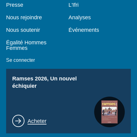
Pied
Presse
Navigation
L'Ifri
de
principale
page
Nous rejoindre
Analyses
Nous soutenir
Événements
Égalité Hommes
Femmes
Se connecter
Titre
Ramses 2026, Un nouvel
échiquier
Lien
Acheter