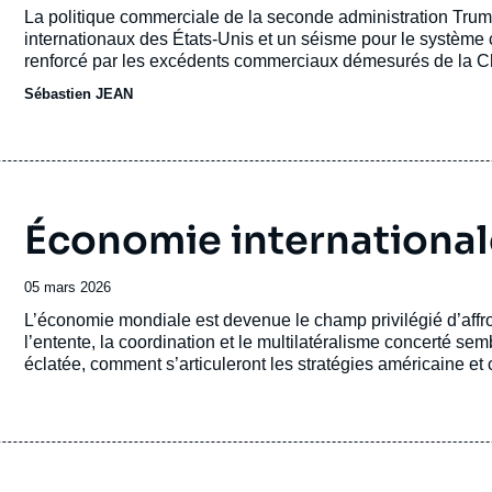
de
Accroche
La politique commerciale de la seconde administration Tru
publication
internationaux des États-Unis et un séisme pour le système c
renforcé par les excédents commerciaux démesurés de la Chi
Nous entrons dans une nouvelle ère marquée par une érosion
Sébastien JEAN
Pour l'Europe, le défi est de taille.
Économie internationale
Date
05 mars 2026
de
Accroche
L’économie mondiale est devenue le champ privilégié d’aff
publication
l’entente, la coordination et le multilatéralisme concerté s
éclatée, comment s’articuleront les stratégies américaine et 
cadre de ses références multi-décennales pour s’affronter a
d’autres, avec d’autres, intégrer le virage annoncé d’une 
l’information ? Et quel rôle joueront dans cette économie inter
particulier, les banques centrales ?