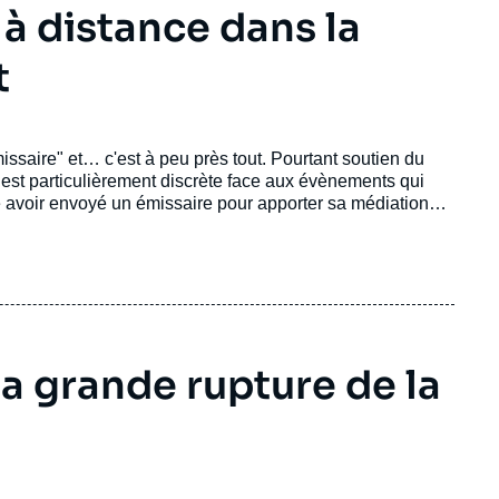
 à distance dans la
t
issaire" et… c'est à peu près tout. Pourtant soutien du
e est particulièrement discrète face aux évènements qui
 avoir envoyé un émissaire pour apporter sa médiation
 entre 12 et 18% de son pétrole en Iran ne devrait pas
la grande rupture de la