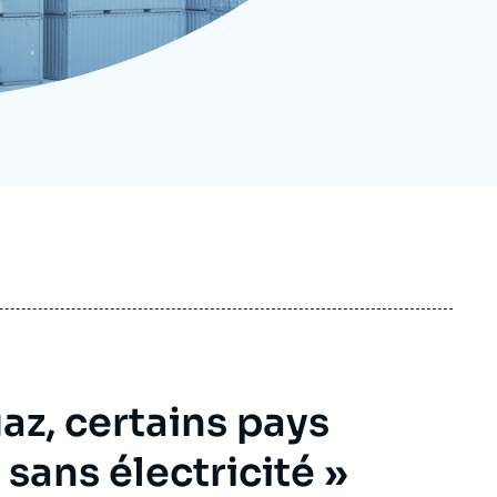
ecrutement
écurité - Défense
ocuments de référence
echnologie
gaz, certains pays
 sans électricité »