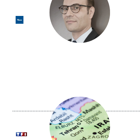
Logo
Image
principale
médiatique
Logo