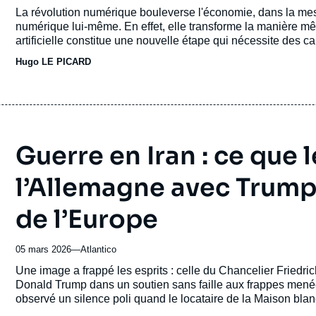
de
Accroche
La révolution numérique bouleverse l'économie, dans la mesu
publication
numérique lui-même. En effet, elle transforme la manière mêm
artificielle constitue une nouvelle étape qui nécessite des 
infrastructures physiques comme les data centers. L'Europe 
Hugo LE PICARD
mais elle dispose tout de même de certains atouts.
Guerre en Iran : ce que
l’Allemagne avec Trump n
de l’Europe
05 mars 2026
—
Nom
Atlantico
du
Accroche
Une image a frappé les esprits : celle du Chancelier Friedri
journal,
Donald Trump dans un soutien sans faille aux frappes menée
revue
observé un silence poli quand le locataire de la Maison blan
ou