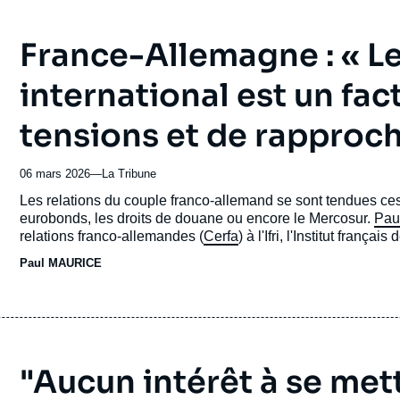
France-Allemagne : « L
international est un fac
tensions et de rapproc
06 mars 2026
—
Nom
La Tribune
du
Accroche
Les relations du couple franco-allemand se sont tendues ces
journal,
eurobonds, les droits de douane ou encore le Mercosur.
Pau
revue
relations franco-allemandes (
Cerfa
) à l'Ifri, l'Institut franç
ou
mésententes.
Paul MAURICE
émission
"Aucun intérêt à se mettr