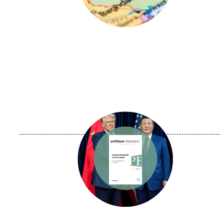
Image
principale