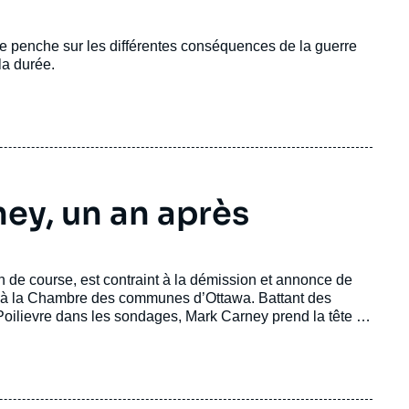
, se penche sur les différentes conséquences de la guerre
la durée.
ey, un an après
in de course, est contraint à la démission et annonce de
ite à la Chambre des communes d’Ottawa. Battant des
Poilievre dans les sondages, Mark Carney prend la tête du
 de Premier ministre. Il profite alors du retournement des
eur esprit à Donald Trump et aux propos prédateurs que
024, et remporte les législatives du 28 avril.