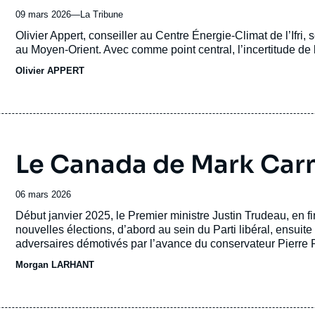
09 mars 2026
—
Nom
La Tribune
du
Accroche
Olivier Appert, conseiller au Centre Énergie-Climat de l’Ifri
journal,
au Moyen-Orient. Avec comme point central, l’incertitude de 
revue
Olivier APPERT
ou
émission
Le Canada de Mark Carn
Date
06 mars 2026
de
Accroche
Début janvier 2025, le Premier ministre Justin Trudeau, en f
publication
nouvelles élections, d’abord au sein du Parti libéral, ensu
adversaires démotivés par l’avance du conservateur Pierre 
Parti libéral le 9 mars et remplace aussitôt Trudeau au poste
Morgan LARHANT
électeurs canadiens contre Pierre Poilievre, associé dans l
tient ce dernier à propos du Canada depuis sa réélection fin 2