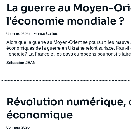
La guerre au Moyen-Ori
l'économie mondiale ?
05 mars 2026
—
Nom
France Culture
du
Accroche
Alors que la guerre au Moyen-Orient se poursuit, les mauva
journal,
économiques de la guerre en Ukraine refont surface. Faut-il 
revue
l’énergie? La France et les pays européens pourront-ils faire
ou
Sébastien JEAN
émission
Révolution numérique
économique
Date
05 mars 2026