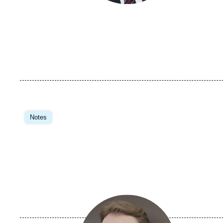
Image
principale
Notes
Image
principale
médiatique