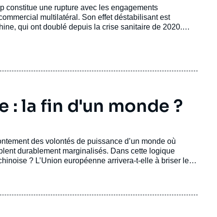
mp constitue une rupture avec les engagements
ommercial multilatéral. Son effet déstabilisant est
ne, qui ont doublé depuis la crise sanitaire de 2020.
 des normes au profit de logiques transactionnelles.
 : la fin d'un monde ?
rontement des volontés de puissance d’un monde où
emblent durablement marginalisés. Dans cette logique
chinoise ? L’Union européenne arrivera-t-elle à briser le
ux concurrences nouvelles ? Et pourra-t-elle, comme
économie de production vers une économie numérique, de
nationale en transition les institutions financières et, en