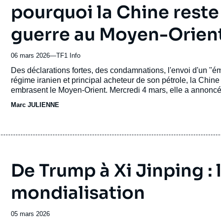
pourquoi la Chine reste
guerre au Moyen-Orien
06 mars 2026
—
Nom
TF1 Info
du
Accroche
Des déclarations fortes, des condamnations, l'envoi d'un "ém
journal,
régime iranien et principal acheteur de son pétrole, la Chin
revue
embrasent le Moyen-Orient. Mercredi 4 mars, elle a annoncé
ou
dans le conflit. Pourtant, selon les experts, celle qui achète
Marc JULIENNE
émission
s'impliquer beaucoup plus dans le dossier. Pourquoi ?
De Trump à Xi Jinping : 
mondialisation
Date
05 mars 2026