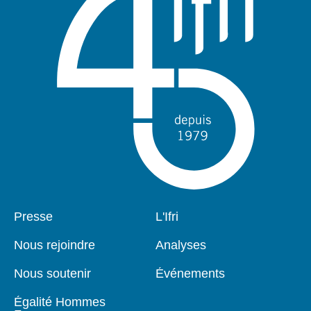
Pied
Presse
Navigation
L'Ifri
de
principale
page
Nous rejoindre
Analyses
Nous soutenir
Événements
Égalité Hommes