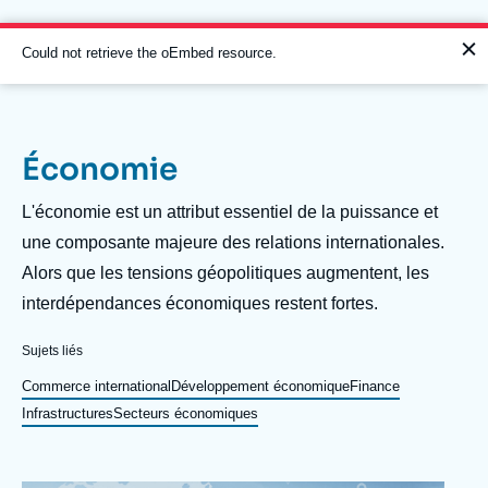
Aller
Panneau de gestion des cookies
au
contenu
Message
Could not retrieve the oEmbed resource.
principal
d'erreur
Économie
Navigation
principale
Description
L'économie est un attribut essentiel de la puissance et
L'Ifri
une composante majeure des relations internationales.
Alors que les tensions géopolitiques augmentent, les
interdépendances économiques restent fortes.
Analyses
À propos de l'Ifri
Recherches fréquentes
Sujets liés
Événements
Commerce international
Développement économique
Finance
L'Ifri en bref
Proche-Orient
Infrastructures
Secteurs économiques