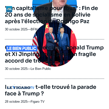
"Un capitalisme pour tous" : Fin de
Logo
20 ans de socialisme en Bolivie
après l'élection de Rodrigo Paz
Image
principale
30 octobre 2025
—
Nom
BFM Business
médiatique
du
journal,
revue
Guerre commerciale : Donald Trump
Logo
ou
et Xi Jinping prêts pour un fragile
émission
accord de trêve ?
30 octobre 2025
—
Nom
Le Bien Public
du
journal,
revue
La Chine a-t-elle trouvé la parade
Logo
ou
face à Trump ?
émission
28 octobre 2025
—
Nom
Figaro TV
du