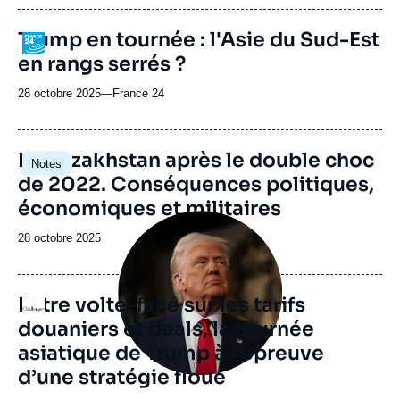
journal,
revue
Trump en tournée : l'Asie du Sud-Est
Logo
ou
en rangs serrés ?
émission
28 octobre 2025
—
Nom
France 24
du
journal,
revue
Image
Le Kazakhstan après le double choc
Notes
ou
principale
de 2022. Conséquences politiques,
émission
économiques et militaires
Image
principale
Date
28 octobre 2025
médiatique
de
publication
Entre volte-face sur les tarifs
Logo
douaniers et deals, la tournée
asiatique de Trump à l’épreuve
d’une stratégie floue