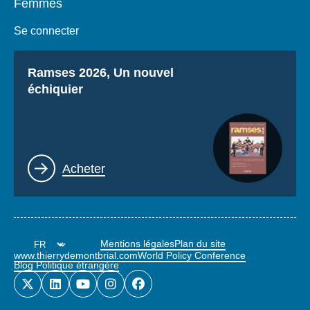
Femmes
Se connecter
Titre
Ramses 2026, Un nouvel
échiquier
Lien
Acheter
Mentions légales
Plan du site
www.thierrydemontbrial.com
World Policy Conference
Blog Politique étrangère