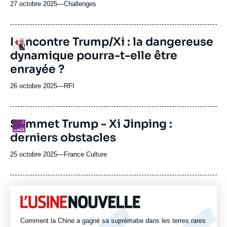
27 octobre 2025
—
Nom
Challenges
du
journal,
revue
Rencontre Trump/Xi : la dangereuse
Logo
ou
dynamique pourra-t-elle être
émission
enrayée ?
26 octobre 2025
—
Nom
RFI
du
journal,
revue
Sommet Trump - Xi Jinping :
Logo
ou
derniers obstacles
émission
25 octobre 2025
—
Nom
France Culture
du
journal,
revue
ou
Logo
émission
Comment la Chine a gagné sa suprématie dans les terres rares