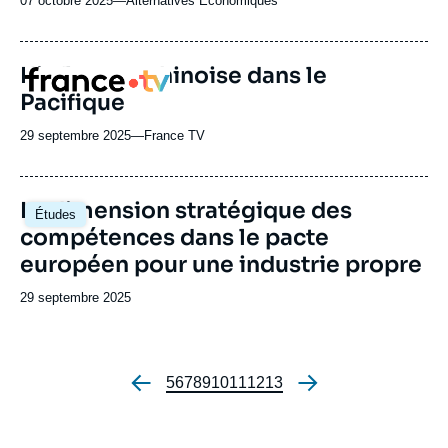
07 octobre 2025
—
Nom
Alternatives Economiques
du
journal,
revue
L'influence chinoise dans le
Logo
ou
Pacifique
émission
29 septembre 2025
—
Nom
France TV
du
journal,
revue
Image
La dimension stratégique des
Études
ou
principale
compétences dans le pacte
émission
européen pour une industrie propre
Date
29 septembre 2025
de
publication
Page
5
Page
6
Page
7
Page
8
Page
9
Page
10
Page
11
Page
12
Page
13
Pagination