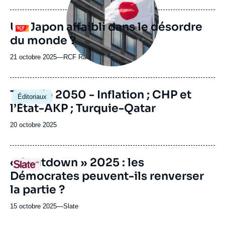
journal,
revue
Un Japon affaibli dans le désordre
Logo
ou
du monde ?
émission
21 octobre 2025
—
Nom
RCF Radio
du
journal,
revue
Image
Turquie 2050 - Inflation ; CHP et
Éditoriaux
ou
principale
l’État-AKP ; Turquie-Qatar
émission
Date
20 octobre 2025
de
publication
URL
« Shutdown » 2025 : les
Logo
de
Démocrates peuvent-ils renverser
Spotify
la partie ?
15 octobre 2025
—
Nom
Slate
du