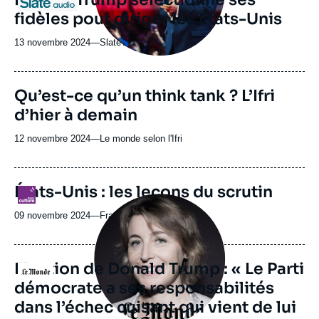
fidèles pour diriger les États-Unis
13 novembre 2024
—
Nom
Slate Audio
du
journal,
revue
URL
Qu’est-ce qu’un think tank ? L’Ifri
ou
de
d’hier à demain
Spotify
émission
12 novembre 2024
—
Nom
Le monde selon l'Ifri
du
journal,
revue
États-Unis : les leçons du scrutin
Logo
ou
Image
émission
principale
09 novembre 2024
—
Nom
France Culture
médiatique
du
journal,
revue
Election de Donald Trump : « Le Parti
Logo
ou
démocrate a ses responsabilités
émission
dans l’échec cuisant qui vient de lui