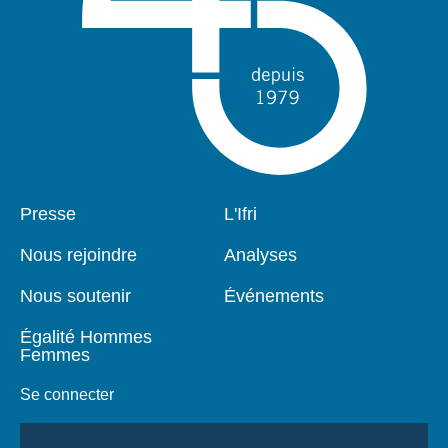
Pied
Presse
Navigation
L'Ifri
de
principale
page
Nous rejoindre
Analyses
Nous soutenir
Événements
Égalité Hommes
Femmes
Se connecter