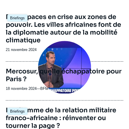
Image
Des espaces en crise aux zones de
Briefings
principale
pouvoir. Les villes africaines font de
la diplomatie autour de la mobilité
climatique
Image
principale
Date
21 novembre 2024
médiatique
de
publication
Mercosur, quelle échappatoire pour
Paris ?
18 novembre 2024
—
Nom
BFM Business
du
journal,
revue
Image
Le dilemme de la relation militaire
Briefings
ou
principale
franco-africaine : réinventer ou
émission
tourner la page ?