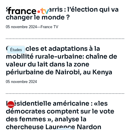
revue
S5 : Trump-Harris : l’élection qui va
Logo
ou
changer le monde ?
émission
05 novembre 2024
—
Nom
France TV
du
journal,
revue
Image
Obstacles et adaptations à la
Études
ou
principale
mobilité rurale-urbaine: chaîne de
émission
valeur du lait dans la zone
périurbaine de Nairobi, au Kenya
Date
05 novembre 2024
de
publication
URL
Présidentielle américaine : «les
Logo
de
démocrates comptent sur le vote
Spotify
des femmes », analyse la
chercheuse Laurence Nardon