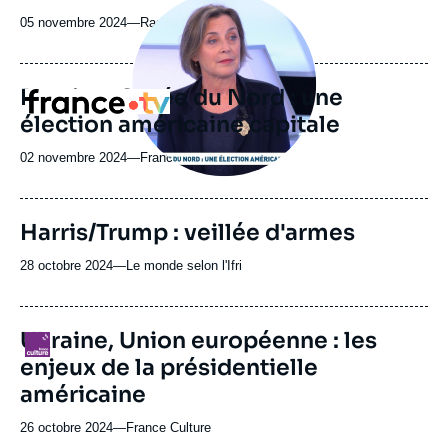
Image
principale
05 novembre 2024
—
Nom
Radio Classique
médiatique
du
journal,
revue
Poutine, Corée du Nord : une
Logo
ou
élection américaine capitale
émission
02 novembre 2024
—
Nom
France TV
du
journal,
revue
URL
Harris/Trump : veillée d'armes
ou
de
Spotify
émission
28 octobre 2024
—
Nom
Le monde selon l'Ifri
du
journal,
revue
Ukraine, Union européenne : les
Logo
ou
enjeux de la présidentielle
émission
américaine
26 octobre 2024
—
Nom
France Culture
du