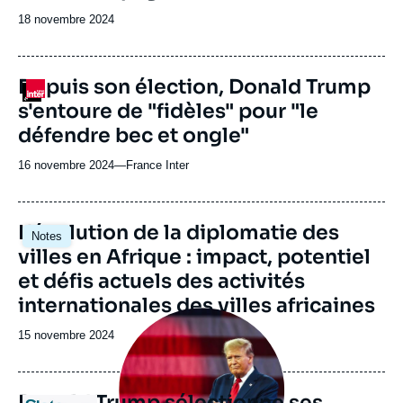
Date
18 novembre 2024
de
publication
Depuis son élection, Donald Trump
Logo
s'entoure de "fidèles" pour "le
défendre bec et ongle"
16 novembre 2024
—
Nom
France Inter
du
journal,
revue
Image
L'évolution de la diplomatie des
Notes
ou
principale
villes en Afrique : impact, potentiel
émission
et défis actuels des activités
internationales des villes africaines
Image
principale
Date
15 novembre 2024
médiatique
de
publication
Donald Trump sélectionne ses
Logo