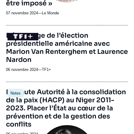
être imposé »
07 novembre 2024
—
Nom
Le Monde
du
journal,
revue
Décryptage de l’élection
Logo
ou
présidentielle américaine avec
émission
Marion Van Renterghem et Laurence
Nardon
06 novembre 2024
—
Nom
TF1+
du
journal,
revue
Image
La Haute Autorité à la consolidation
Notes
ou
principale
de la paix (HACP) au Niger 2011-
émission
2023. Placer l’État au cœur de la
prévention et de la gestion des
conflits
Image
principale