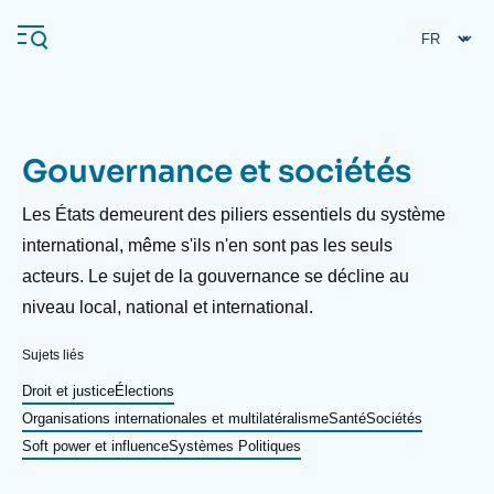
Aller
Panneau de gestion des cookies
au
contenu
principal
Gouvernance et sociétés
Navigation
principale
Description
Les États demeurent des piliers essentiels du système
L'Ifri
international, même s'ils n'en sont pas les seuls
acteurs. Le sujet de la gouvernance se décline au
niveau local, national et international.
Analyses
À propos de l'Ifri
Recherches fréquentes
Sujets liés
Événements
Droit et justice
Élections
L'Ifri en bref
Proche-Orient
Organisations internationales et multilatéralisme
Santé
Sociétés
Soft power et influence
Systèmes Politiques