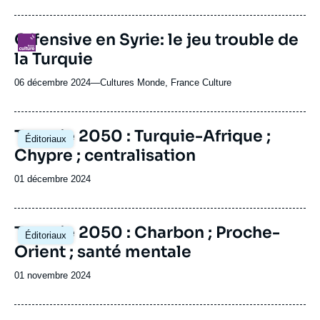
du
journal,
revue
Offensive en Syrie: le jeu trouble de
Logo
ou
la Turquie
émission
06 décembre 2024
—
Nom
Cultures Monde, France Culture
du
journal,
revue
Image
Turquie 2050 : Turquie-Afrique ;
Éditoriaux
ou
principale
Chypre ; centralisation
émission
Date
01 décembre 2024
de
publication
Image
Turquie 2050 : Charbon ; Proche-
Éditoriaux
principale
Orient ; santé mentale
Date
01 novembre 2024
de
publication