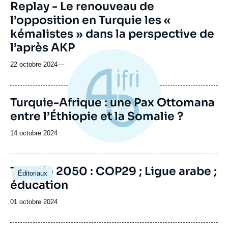
Replay - Le renouveau de
l’opposition en Turquie les «
kémalistes » dans la perspective de
l’après AKP
22 octobre 2024
—
Turquie-Afrique : une Pax Ottomana
entre l’Éthiopie et la Somalie ?
Date
14 octobre 2024
de
publication
Image
Turquie 2050 : COP29 ; Ligue arabe ;
Éditoriaux
principale
éducation
Date
01 octobre 2024
de
publication