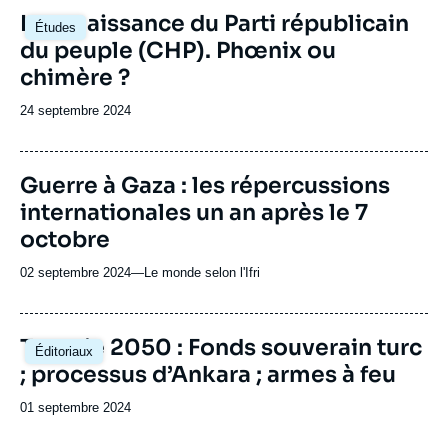
Image
La renaissance du Parti républicain
Études
principale
du peuple (CHP). Phœnix ou
chimère ?
Date
24 septembre 2024
de
publication
URL
Guerre à Gaza : les répercussions
de
internationales un an après le 7
Spotify
octobre
02 septembre 2024
—
Nom
Le monde selon l'Ifri
du
journal,
revue
Image
Turquie 2050 : Fonds souverain turc
Éditoriaux
ou
principale
; processus d’Ankara ; armes à feu
émission
Date
01 septembre 2024
de
publication