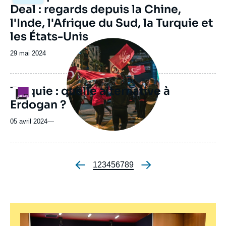
principale
Deal : regards depuis la Chine,
l'Inde, l'Afrique du Sud, la Turquie et
les États-Unis
Image
principale
Date
29 mai 2024
médiatique
de
publication
Turquie : quelle alternative à
Logo
Erdogan ?
05 avril 2024
—
Page
1
Page
2
Page
3
Page
4
Page
5
Page
6
Page
7
Page
8
Page
9
Pagination