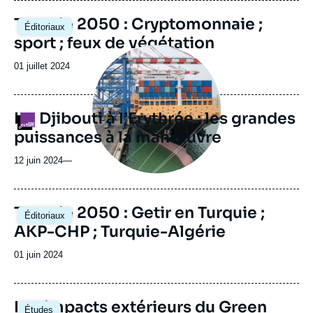
Image
Turquie 2050 : Cryptomonnaie ;
Éditoriaux
principale
sport ; feux de végétation
Image
principale
Date
01 juillet 2024
médiatique
de
publication
De Djibouti à l’Erythrée : les grandes
Logo
puissances à la manœuvre
12 juin 2024
—
Image
Turquie 2050 : Getir en Turquie ;
Éditoriaux
principale
AKP-CHP ; Turquie-Algérie
Date
01 juin 2024
de
publication
Image
Les impacts extérieurs du Green
Études