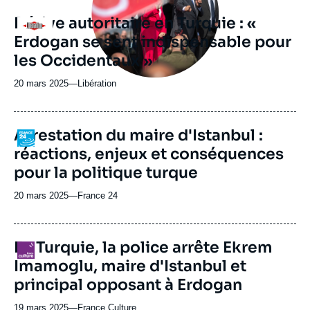
Dérive autoritaire en Turquie : «
Logo
Erdogan se sent indispensable pour
les Occidentaux »
20 mars 2025
—
Nom
Libération
du
journal,
revue
Arrestation du maire d'Istanbul :
Logo
ou
réactions, enjeux et conséquences
émission
pour la politique turque
20 mars 2025
—
Nom
France 24
du
journal,
revue
En Turquie, la police arrête Ekrem
Logo
ou
Imamoglu, maire d'Istanbul et
émission
principal opposant à Erdogan
19 mars 2025
—
Nom
France Culture