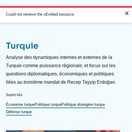
Aller
Panneau de gestion des cookies
au
contenu
Message
Could not retrieve the oEmbed resource.
principal
d'erreur
Turquie
Navigation
principale
Description
Analyse des dynamiques internes et externes de la
L'Ifri
Turquie comme puissance régionale, et focus sur les
questions diplomatiques, économiques et politiques
liées au troisième mandat de Recep Tayyip Erdoğan.
Analyses
À propos de l'Ifri
Recherches fréquentes
Sujets liés
Événements
Économie turque
Politique turque
Politique étrangère turque
L'Ifri en bref
Proche-Orient
Défense turque