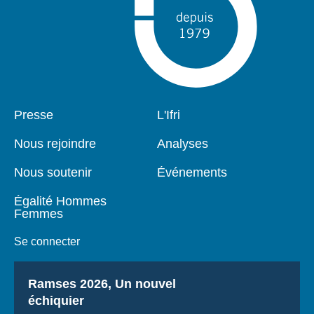
Pied
Presse
Navigation
L'Ifri
de
principale
page
Nous rejoindre
Analyses
Nous soutenir
Événements
Égalité Hommes
Femmes
Se connecter
Titre
Ramses 2026, Un nouvel
échiquier