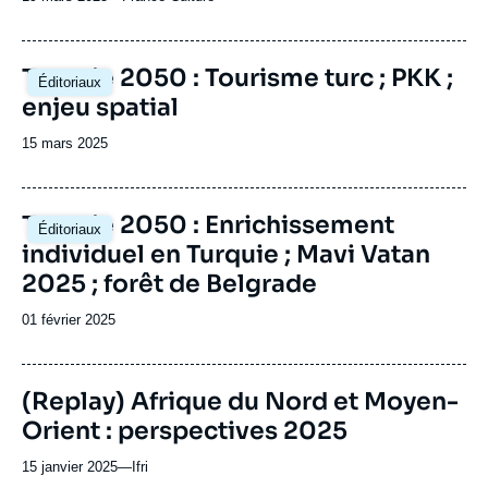
du
journal,
revue
Image
Turquie 2050 : Tourisme turc ; PKK ;
Éditoriaux
ou
principale
enjeu spatial
émission
Date
15 mars 2025
de
publication
Image
Turquie 2050 : Enrichissement
Éditoriaux
principale
individuel en Turquie ; Mavi Vatan
2025 ; forêt de Belgrade
Date
01 février 2025
de
publication
(Replay) Afrique du Nord et Moyen-
Orient : perspectives 2025
15 janvier 2025
—
Nom
Ifri