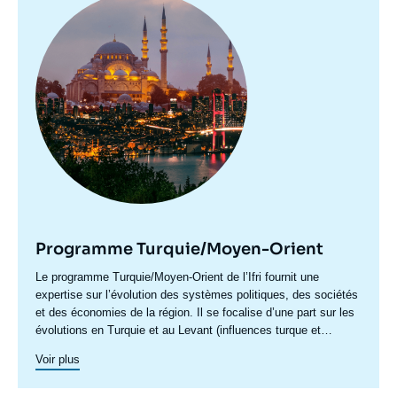
• la politique étrangère, pour suivre la montée en puissance de
pour prendre leurs décisions, grâce à une veille stratégique
principale
la diplomatie et de l’outil militaire, et cartographier les nouvelles
mensuelle, des notes sectorielles, et la mise à disposition d’un
zones d’influence de la Turquie.
réseau d'experts turcs et français. L’ensemble des échanges
autour du programme visent à cerner in fine la notion de «
risque turc » au sens large, afin d’y adapter nos méthodes de
travail.
Programme Turquie/Moyen-Orient
Accroche
Le programme Turquie/Moyen-Orient de l’Ifri fournit une
centre
expertise sur l’évolution des systèmes politiques, des sociétés
et des économies de la région. Il se focalise d’une part sur les
évolutions en Turquie et au Levant (influences turque et
iranienne, risque de morcellement des États de la région,
Voir plus
recompositions diplomatiques), et également au Maghreb
(insertion du Maghreb dans les circuits mondiaux, relations