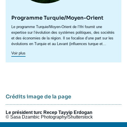
Programme Turquie/Moyen-Orient
Accroche
Le programme Turquie/Moyen-Orient de l’Ifri fournit une
centre
expertise sur l’évolution des systèmes politiques, des sociétés
et des économies de la région. Il se focalise d’une part sur les
évolutions en Turquie et au Levant (influences turque et
iranienne, risque de morcellement des États de la région,
Voir plus
recompositions diplomatiques), et également au Maghreb
(insertion du Maghreb dans les circuits mondiaux, relations
politiques et économiques avec l’Europe et avec l’Afrique sub-
saharienne…).
Crédits image de la page
Le président turc Recep Tayyip Erdogan
© Sasa Dzambic Photography/Shutterstock