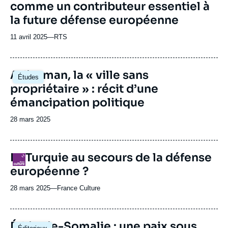
comme un contributeur essentiel à
la future défense européenne
11 avril 2025
—
Nom
RTS
du
journal,
revue
Image
Adiyaman, la « ville sans
Études
ou
principale
propriétaire » : récit d’une
émission
émancipation politique
Date
28 mars 2025
de
publication
La Turquie au secours de la défense
Logo
européenne ?
28 mars 2025
—
Nom
France Culture
du
journal,
revue
Image
Éthiopie-Somalie : une paix sous