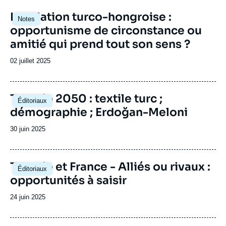
Image
La relation turco-hongroise :
Notes
principale
opportunisme de circonstance ou
amitié qui prend tout son sens ?
Date
02 juillet 2025
de
publication
Image
Turquie 2050 : textile turc ;
Éditoriaux
principale
démographie ; Erdoğan-Meloni
Date
30 juin 2025
de
publication
Image
Turquie et France - Alliés ou rivaux :
Éditoriaux
principale
opportunités à saisir
Date
24 juin 2025
de
publication