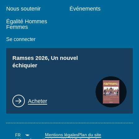
Nous soutenir
Événements
Égalité Hommes
Femmes
Se connecter
Titre
Ramses 2026, Un nouvel
échiquier
Lien
Acheter
Mentions légales
Plan du site