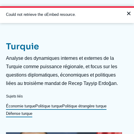
Aller
Panneau de gestion des cookies
au
contenu
Message
Could not retrieve the oEmbed resource.
principal
d'erreur
Turquie
Navigation
principale
Description
Analyse des dynamiques internes et externes de la
L'Ifri
Turquie comme puissance régionale, et focus sur les
questions diplomatiques, économiques et politiques
liées au troisième mandat de Recep Tayyip Erdoğan.
Analyses
À propos de l'Ifri
Recherches fréquentes
Sujets liés
Événements
Économie turque
Politique turque
Politique étrangère turque
L'Ifri en bref
Proche-Orient
Défense turque