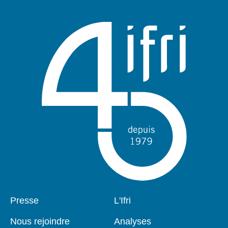
Pied
Presse
Navigation
L'Ifri
de
principale
page
Nous rejoindre
Analyses