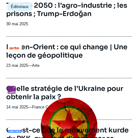
Image
Turquie 2050 : l’agro-industrie ; les
Éditoriaux
principale
prisons ; Trump-Erdoğan
Date
30 mai 2025
de
publication
Moyen-Orient : ce qui change | Une
Logo
leçon de géopolitique
23 mai 2025
—
Nom
Arte
du
journal,
revue
Quelle stratégie de l’Ukraine pour
Logo
ou
obtenir la paix ?
émission
Image
principale
14 mai 2025
—
Nom
France Culture
médiatique
du
journal,
revue
Qu’est-ce que le mouvement kurde
Logo
ou
émission