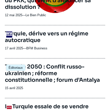
du PKK, qui vient d’annoncer sa
dissolution ?
12 mai 2025
—
Nom
Le Bien Public
du
journal,
revue
Turquie, dérive vers un régime
Logo
ou
autocratique
émission
17 avril 2025
—
Nom
BFM Business
du
journal,
revue
Image
Turquie 2050 : Conflit russo-
Éditoriaux
ou
principale
ukrainien ; réforme
émission
constitutionnelle ; forum d’Antalya
Date
15 avril 2025
de
publication
La Turquie essaie de se vendre
Logo