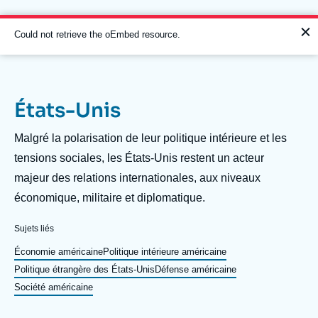
Aller
Panneau de gestion des cookies
au
contenu
Message
Could not retrieve the oEmbed resource.
principal
d'erreur
États-Unis
Navigation
principale
Description
Malgré la polarisation de leur politique intérieure et les
L'Ifri
tensions sociales, les États-Unis restent un acteur
majeur des relations internationales, aux niveaux
économique, militaire et diplomatique.
Analyses
À propos de l'Ifri
Recherches fréquentes
Sujets liés
Événements
Économie américaine
Politique intérieure américaine
L'Ifri en bref
Proche-Orient
Politique étrangère des États-Unis
Défense américaine
Société américaine