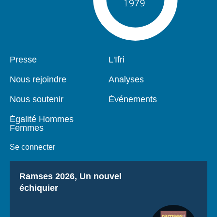
Pied
Presse
Navigation
L'Ifri
de
principale
page
Nous rejoindre
Analyses
Nous soutenir
Événements
Égalité Hommes
Femmes
Se connecter
Titre
Ramses 2026, Un nouvel
échiquier