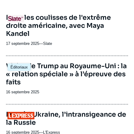
URL
Dans les coulisses de l'extrême
Logo
de
droite américaine, avec Maya
Spotify
Kandel
17 septembre 2025
—
Nom
Slate
du
journal,
revue
Image
Visite de Trump au Royaume-Uni : la
Éditoriaux
ou
principale
« relation spéciale » à l’épreuve des
émission
faits
Date
16 septembre 2025
de
publication
URL
Face à l’Ukraine, l’intransigeance de
Logo
de
la Russie
Spotify
16 septembre 2025
—
Nom
L'Express