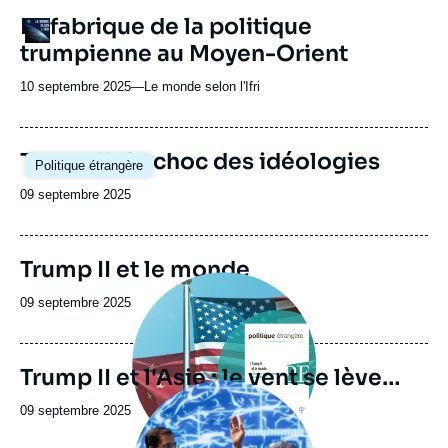
revue
URL
La fabrique de la politique
Logo
ou
de
trumpienne au Moyen-Orient
Spotify
émission
10 septembre 2025
—
Nom
Le monde selon l'Ifri
du
journal,
revue
Image
Trump II : le choc des idéologies
Politique étrangère
ou
principale
émission
Date
09 septembre 2025
de
publication
Image
Trump II et le monde
de
Image
couverture
principale
Date
09 septembre 2025
de
de
la
publication
publication
Trump II et l'Asie : le vent se lève…
Image
principale
Date
09 septembre 2025
médiatique
de