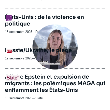
du
journal,
revue
États-Unis : de la violence en
Logo
ou
politique
émission
Image
principale
13 septembre 2025
—
Nom
France Culture
médiatique
du
journal,
revue
Russie/Ukraine, le piège
Logo
ou
émission
12 septembre 2025
—
Nom
RTS
du
journal,
revue
URL
Affaire Epstein et expulsion de
Logo
ou
de
migrants : les polémiques MAGA qui
Spotify
émission
enflamment les États-Unis
10 septembre 2025
—
Nom
Slate
du
journal,