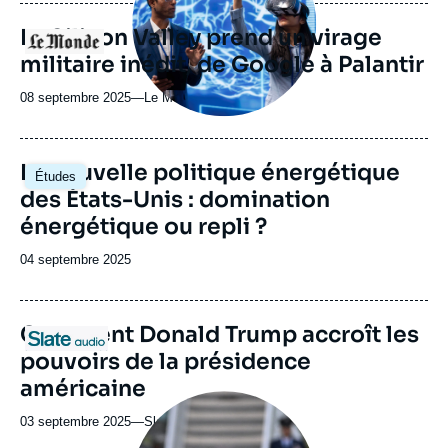
publication
La Silicon Valley prend un virage
Logo
militaire inédit, de Google à Palantir
08 septembre 2025
—
Nom
Le Monde
du
journal,
revue
Image
La nouvelle politique énergétique
Études
ou
principale
des États-Unis : domination
émission
énergétique ou repli ?
Date
04 septembre 2025
de
publication
URL
Comment Donald Trump accroît les
Logo
de
pouvoirs de la présidence
Spotify
américaine
Image
principale
03 septembre 2025
—
Nom
Slate
médiatique
du