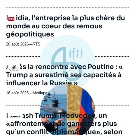
du
journal,
revue
Nvidia, l'entreprise la plus chère du
Logo
ou
monde au coeur des remous
émission
géopolitiques
20 août 2025
—
Nom
RTS
du
journal,
revue
Après la rencontre avec Poutine : «
Logo
ou
Trump a surestimé ses capacités à
émission
influencer la Russie »
Image
principale
16 août 2025
—
Nom
Mediapart
médiatique
du
journal,
revue
Le clash Trump-Medvedev, un
Logo
ou
«affrontement de gangsters plus
émission
qu’un conflit diplomatique», selon