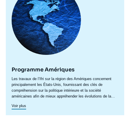
Programme Amériques
Accroche
Les travaux de l’Ifri sur la région des Amériques concernent
centre
principalement les États-Unis, fournissant des clés de
compréhension sur la politique intérieure et la société
américaines afin de mieux appréhender les évolutions de la
politique étrangère et de défense du pays ainsi les questions
Voir plus
transatlantiques et commerciales. Un axe spécifique sur
l’Amérique latine créé en 2023 permet de structurer une
recherche plus active sur cette région. Un
axe de recherche sur
le Canada
a été actif en 2015 et en 2016, dont les archives