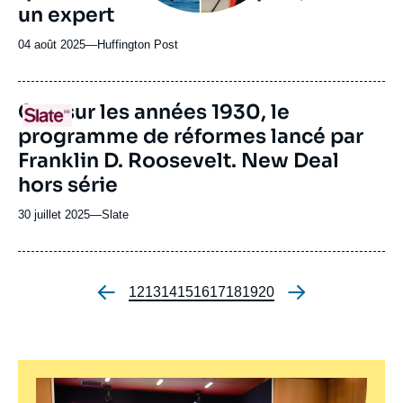
un expert
04 août 2025
—
Nom
Huffington Post
du
journal,
revue
URL
Cap sur les années 1930, le
Logo
ou
de
programme de réformes lancé par
Spotify
émission
Franklin D. Roosevelt. New Deal
hors série
30 juillet 2025
—
Nom
Slate
du
journal,
revue
ou
Page
12
Page
13
Page
14
Page
15
Page
16
Page
17
Page
18
Page
19
Page
20
Pagination
émission