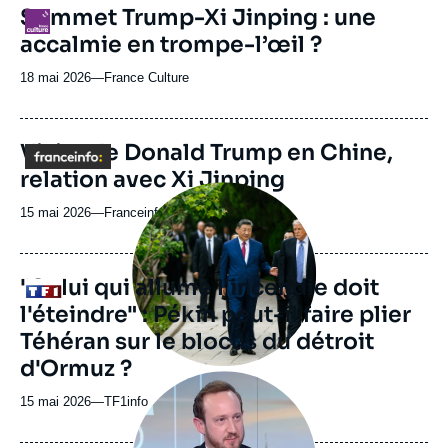
revue
Sommet Trump-Xi Jinping : une
Logo
ou
accalmie en trompe-l’œil ?
émission
18 mai 2026
—
Nom
France Culture
du
journal,
revue
Visite de Donald Trump en Chine,
Logo
ou
relation avec Xi Jinping
émission
Image
principale
15 mai 2026
—
Nom
Franceinfo
médiatique
du
journal,
revue
"Celui qui allume l'incendie doit
Logo
ou
l'éteindre" : Pékin peut-il faire plier
émission
Téhéran sur le blocus du détroit
d'Ormuz ?
Image
principale
15 mai 2026
—
Nom
TF1info
médiatique
du
journal,