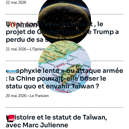
principale
Date
22 mai 2026
médiatique
de
publication
Un an après son lancement , le
Logo
projet de Golden Dome de Trump a
perdu de sa superbe
Image
principale
21 mai 2026
—
Nom
L'Opinion
médiatique
du
journal,
revue
« Asphyxie lente » ou attaque armée
Logo
ou
: la Chine pourrait-elle briser le
émission
statu quo et envahir Taïwan ?
20 mai 2026
—
Nom
Le Parisien
du
journal,
revue
L'histoire et le statut de Taïwan,
Logo
ou
avec Marc Julienne
émission