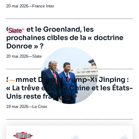
20 mai 2026
—
Nom
France Inter
du
journal,
revue
URL
Cuba et le Groenland, les
Logo
ou
de
prochaines cibles de la « doctrine
Spotify
émission
Donroe » ?
Image
principale
20 mai 2026
—
Nom
Slate
médiatique
du
journal,
revue
Sommet Donald Trump-Xi Jinping :
Logo
ou
« La trêve entre la Chine et les États-
émission
Unis reste fragile »
19 mai 2026
—
Nom
La Croix
du
journal,
revue
ou
Logo
émission