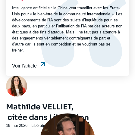
Intelligence artificielle : la Chine veut travailler avec les Etats-
Unis pour « le bien-être de la communauté internationale ». Les
développements de l’IA sont des sujets d’inquiétude pour les
deux pays, en particulier l’utilisation de l’IA par des acteurs non
étatiques à des fins d’attaque. Mais il ne faut pas s’attendre à
des engagements véritablement contraignants de part et
d’autre car ils sont en compétition et ne voudront pas se
freiner.
Voir l'article
Photo
Mathilde VELLIET,
citée dans
Libération
Image
principale
médiatique
19 mai 2026
—
Nom
Libération
du