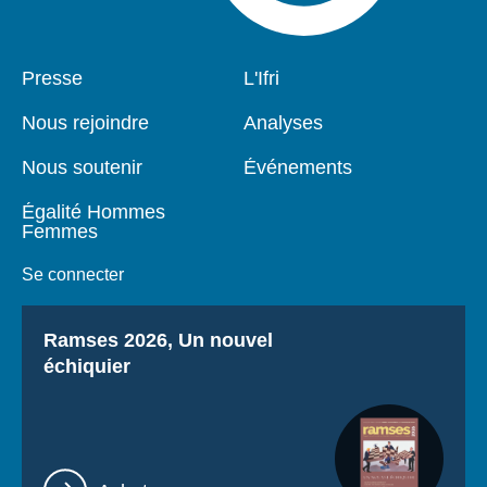
Pied
Presse
Navigation
L'Ifri
de
principale
page
Nous rejoindre
Analyses
Nous soutenir
Événements
Égalité Hommes
Femmes
Se connecter
Titre
Ramses 2026, Un nouvel
échiquier