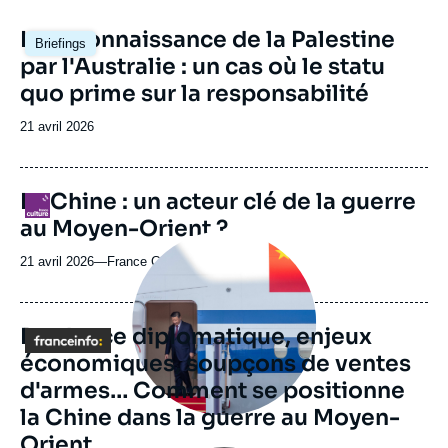
Image
La reconnaissance de la Palestine
Briefings
principale
par l'Australie : un cas où le statu
quo prime sur la responsabilité
Date
21 avril 2026
de
publication
La Chine : un acteur clé de la guerre
Logo
au Moyen-Orient ?
Image
principale
21 avril 2026
—
Nom
France Culture
médiatique
du
journal,
revue
Prudence diplomatique, enjeux
Logo
ou
économiques, soupçons de ventes
émission
d'armes… Comment se positionne
la Chine dans la guerre au Moyen-
Orient