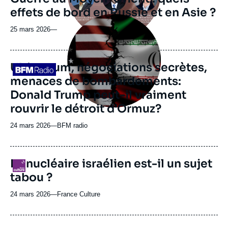
effets de bord en Russie et en Asie ?
Image
principale
25 mars 2026
—
médiatique
Ultimatum, négociations secrètes,
Logo
menaces de bombardements:
Donald Trump peut-il vraiment
rouvrir le détroit d'Ormuz?
24 mars 2026
—
Nom
BFM radio
du
journal,
revue
Le nucléaire israélien est-il un sujet
Logo
ou
tabou ?
émission
24 mars 2026
—
Nom
France Culture
du
journal,
revue