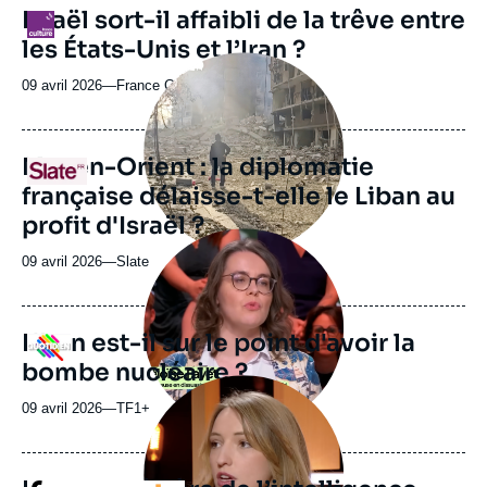
revue
Israël sort-il affaibli de la trêve entre
Logo
ou
les États-Unis et l’Iran ?
émission
Image
principale
09 avril 2026
—
Nom
France Culture
médiatique
du
journal,
revue
Moyen-Orient : la diplomatie
Logo
ou
française délaisse-t-elle le Liban au
émission
profit d'Israël ?
Image
principale
09 avril 2026
—
Nom
Slate
médiatique
du
journal,
revue
L'Iran est-il sur le point d'avoir la
Logo
ou
bombe nucléaire ?
émission
Image
principale
09 avril 2026
—
Nom
TF1+
médiatique
du
journal,
revue