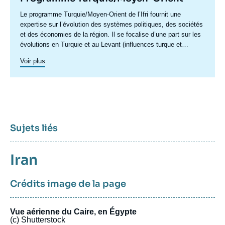
Accroche
Le programme Turquie/Moyen-Orient de l’Ifri fournit une
centre
expertise sur l’évolution des systèmes politiques, des sociétés
et des économies de la région. Il se focalise d’une part sur les
évolutions en Turquie et au Levant (influences turque et
iranienne, risque de morcellement des États de la région,
Voir plus
recompositions diplomatiques), et également au Maghreb
(insertion du Maghreb dans les circuits mondiaux, relations
politiques et économiques avec l’Europe et avec l’Afrique sub-
saharienne…).
Sujets liés
Sujets
Iran
associés
Crédits image de la page
Vue aérienne du Caire, en Égypte
(c) Shutterstock