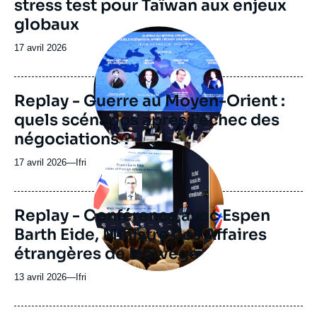
stress test pour Taïwan aux enjeux
émission
globaux
Image
principale
Date
17 avril 2026
médiatique
de
publication
Replay - Guerre au Moyen-Orient :
quels scénarios après l’échec des
négociations ?
Image
principale
17 avril 2026
—
Nom
Ifri
médiatique
du
journal,
revue
Replay - Conférence avec Espen
ou
Barth Eide, Ministre des Affaires
émission
étrangères de Norvège
13 avril 2026
—
Nom
Ifri
du
journal,