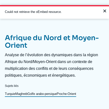
Aller
Panneau de gestion des cookies
au
contenu
Message
Could not retrieve the oEmbed resource.
principal
d'erreur
Afrique du Nord et Moyen-
Navigation
Orient
principale
L'Ifri
Description
Analyse de l’évolution des dynamiques dans la région
Afrique du Nord/Moyen-Orient dans un contexte de
multiplication des conflits et de leurs conséquences
Analyses
politiques, économiques et énergétiques.
À propos de l'Ifri
Recherches fréquentes
Événements
Sujets liés
L'Ifri en bref
Proche-Orient
Turquie
Maghreb
Golfe arabo-persique
Proche-Orient