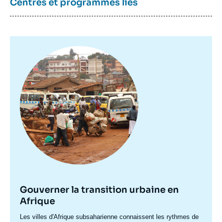
Centres et programmes liés
Image
principale
Gouverner la transition urbaine en
Afrique
Accroche
Les villes d'Afrique subsaharienne connaissent les rythmes de