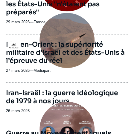
les États-Unis "n'étaient pas
préparés"
Image
principale
29 mars 2026
—
Nom
France inter
médiatique
du
journal,
revue
Moyen-Orient : la supériorité
Logo
ou
militaire d’Israël et des États-Unis à
émission
l’épreuve du réel
27 mars 2026
—
Nom
Mediapart
du
journal,
revue
Image
Iran-Israël : la guerre idéologique
ou
de
de 1979 à nos jours
couverture
émission
Image
de
principale
la
Date
26 mars 2026
médiatique
publication
de
publication
Guerre au Moyen-Orient : quels