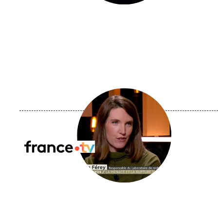
Image
principale
médiatique
Logo