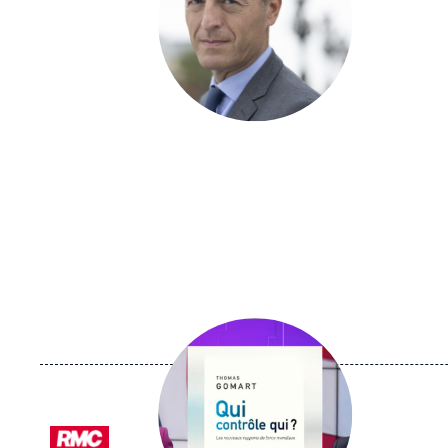
Image
principale
médiatique
Logo