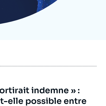
ecrutement
écurité - Défense
ocuments de référence
echnologie
rtirait indemne » :
t-elle possible entre