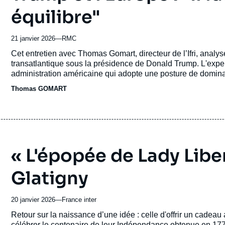
équilibre"
21 janvier 2026
—
Nom
RMC
du
Accroche
Cet entretien avec Thomas Gomart, directeur de l’Ifri, analys
journal,
transatlantique sous la présidence de Donald Trump. L'expert
revue
administration américaine qui adopte une posture de dominat
ou
commerciales en échange de sa protection militaire.
Thomas GOMART
émission
« L'épopée de Lady Libe
Glatigny
20 janvier 2026
—
Nom
France inter
du
Accroche
Retour sur la naissance d’une idée : celle d'offrir un cadea
journal,
célébrer le centenaire de leur Indépendance obtenue en 1776.