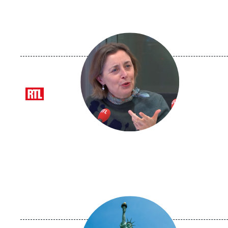
Image
principale
médiatique
Logo
Image
principale
médiatique