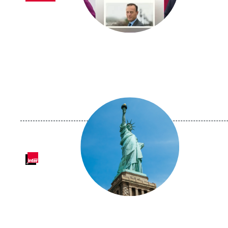
Image
principale
médiatique
Logo