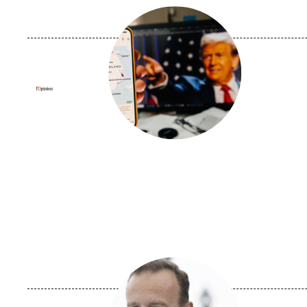
Image
principale
médiatique
Logo
Image
principale
médiatique