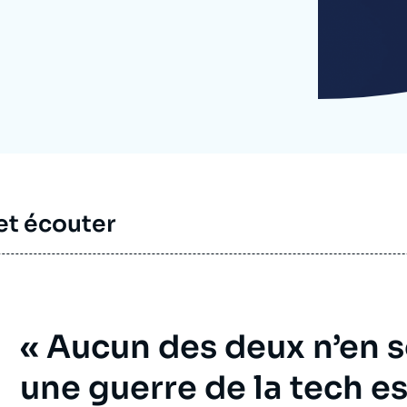
Ramses
Europe
R
S
Politique étrangère
Russie - Eurasie
D
T
Podcast
Afrique du Nord et Moyen-Orient
et écouter
« Aucun des deux n’en so
une guerre de la tech es