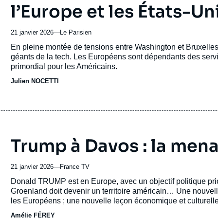
l’Europe et les États-Un
21 janvier 2026
—
Nom
Le Parisien
du
Accroche
En pleine montée de tensions entre Washington et Bruxelles
journal,
géants de la tech. Les Européens sont dépendants des serv
revue
primordial pour les Américains.
ou
Julien NOCETTI
émission
Trump à Davos : la menac
21 janvier 2026
—
Nom
France TV
du
Accroche
Donald TRUMP est en Europe, avec un objectif politique prio
journal,
Groenland doit devenir un territoire américain… Une nouve
revue
les Européens ; une nouvelle leçon économique et culturelle f
ou
cause de l’immigration… Une logorrhée de près d’une heure
Amélie FÉREY
émission