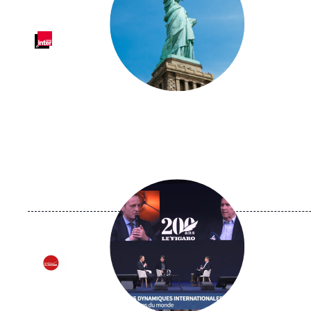
Logo
Image
principale
médiatique
Logo