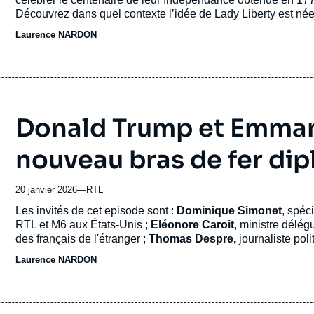
revue
Découvrez dans quel contexte l’idée de Lady Liberty est née
ou
Laurence NARDON
émission
Donald Trump et Emma
nouveau bras de fer di
20 janvier 2026
—
Nom
RTL
du
Accroche
Les invités de cet episode sont :
Dominique Simonet
, spéc
journal,
RTL et M6 aux États-Unis ;
Eléonore Caroit
, ministre délég
revue
des français de l'étranger ;
Thomas Despre,
journaliste pol
ou
du
programme Amériques
à l'Ifri (Institut Français des Relat
Laurence NARDON
émission