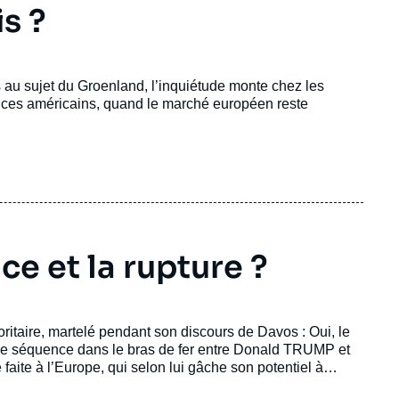
is ?
 au sujet du Groenland, l’inquiétude monte chez les
ices américains, quand le marché européen reste
e et la rupture ?
ritaire, martelé pendant son discours de Davos : Oui, le
lle séquence dans le bras de fer entre Donald TRUMP et
aite à l’Europe, qui selon lui gâche son potentiel à
 ½, mélange d'auto-congratulation, de flèches lancées