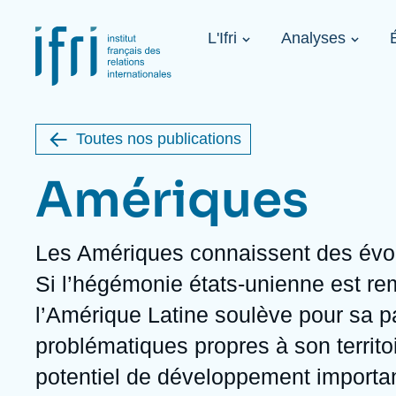
Aller
Panneau de gestion des cookies
au
Navigation
contenu
L'Ifri
Analyses
principale
principal
Image
1936-2026
de
étrangère
couverture
de
Toutes nos publications
la
publication
Amériques
Description
Les Amériques connaissent des évol
À propos de l'Ifri
Sujets phares
À venir
Si l’hégémonie états-unienne est re
À propos de l'Ifri
Recherches fréquentes
l’Amérique Latine soulève pour sa p
Message du Président
Iran
Image
Sur invitation
L'Ifri en bref
Proche-Orient
problématiques propres à son territo
L'Ifri en bref
États-Unis
Au cœur des tempêtes. Présentation
potentiel de développement importan
du Ramses 2027
Think tank : notre définition
Proche-Orient