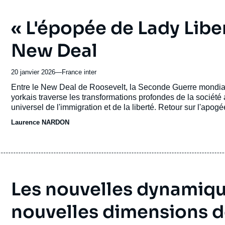
« L'épopée de Lady Libe
New Deal
20 janvier 2026
—
Nom
France inter
du
Accroche
Entre le New Deal de Roosevelt, la Seconde Guerre mondiale
journal,
yorkais traverse les transformations profondes de la sociét
revue
universel de l'immigration et de la liberté. Retour sur l'apog
ou
Laurence NARDON
émission
Les nouvelles dynamique
nouvelles dimensions d