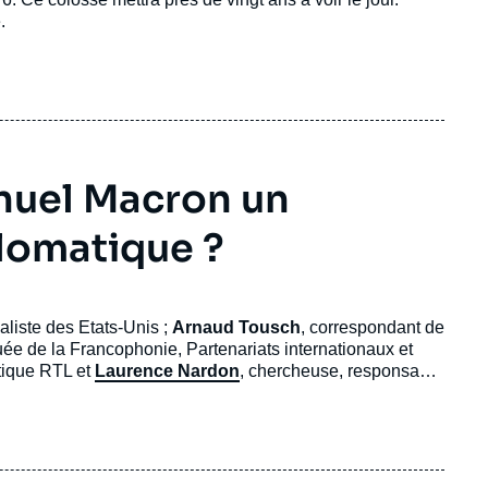
.
nuel Macron un
plomatique ?
ialiste des Etats-Unis ;
Arnaud Tousch
, correspondant de
uée de la Francophonie, Partenariats internationaux et
itique RTL et
Laurence Nardon
, chercheuse, responsable
ions Internationales).