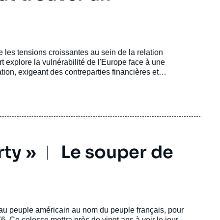
e les tensions croissantes au sein de la relation
 explore la vulnérabilité de l'Europe face à une
ion, exigeant des contreparties financières et
rty » ︱ Le souper de
u au peuple américain au nom du peuple français, pour
 Ce colosse mettra près de vingt ans à voir le jour.