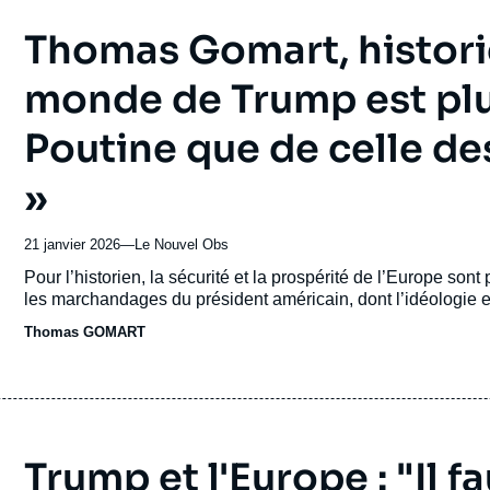
Thomas Gomart, historie
monde de Trump est plu
Poutine que de celle de
»
21 janvier 2026
—
Nom
Le Nouvel Obs
du
Accroche
Pour l’historien, la sécurité et la prospérité de l’Europe so
journal,
les marchandages du président américain, dont l’idéologie e
revue
Thomas GOMART
ou
émission
Trump et l'Europe : "Il f