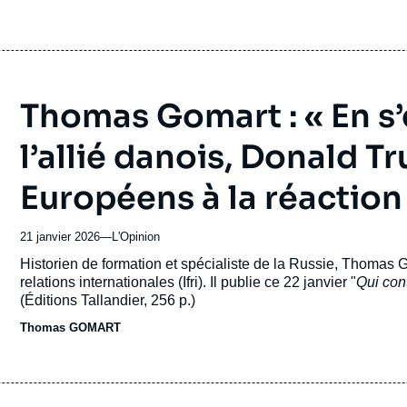
contre Emmanuel MACRON notamment, de provocation, d’inti
Thomas Gomart : « En s’
l’allié danois, Donald T
Européens à la réaction
21 janvier 2026
—
Nom
L'Opinion
du
Accroche
Historien de formation et spécialiste de la Russie, Thomas G
journal,
relations internationales (Ifri). Il publie ce 22 janvier "
Qui con
revue
(Éditions Tallandier, 256 p.)
ou
Thomas GOMART
émission