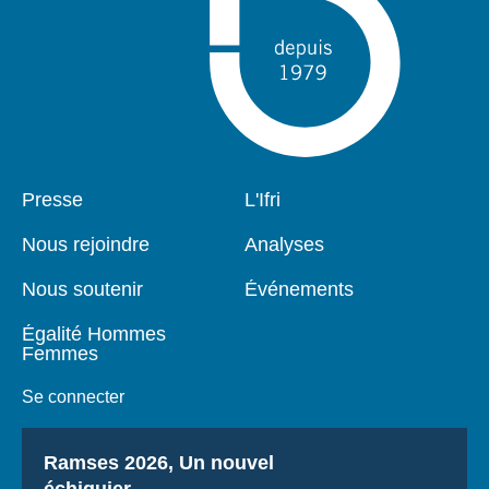
Pied
Presse
Navigation
L'Ifri
de
principale
page
Nous rejoindre
Analyses
Nous soutenir
Événements
Égalité Hommes
Femmes
Se connecter
Titre
Ramses 2026, Un nouvel