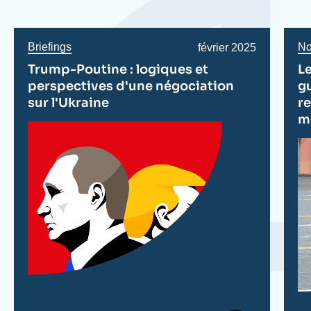
Briefings
No
Date
février 2025
de
Trump-Poutine : logiques et
L
publication
perspectives d'une négociation
gu
sur l'Ukraine
r
m