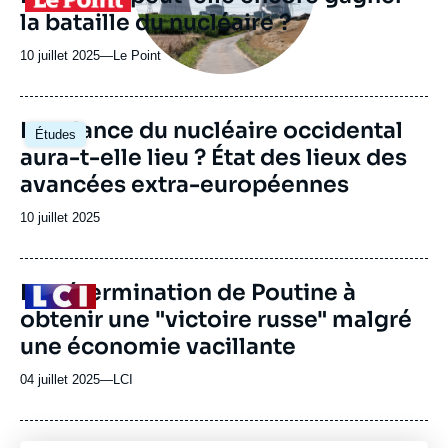
ou
la bataille du nucléaire ?
émission
10 juillet 2025
—
Nom
Le Point
du
journal,
revue
Image
La relance du nucléaire occidental
Études
ou
principale
aura-t-elle lieu ? État des lieux des
émission
avancées extra-européennes
Date
10 juillet 2025
de
publication
La détermination de Poutine à
Logo
obtenir une "victoire russe" malgré
une économie vacillante
04 juillet 2025
—
Nom
LCI
du
journal,
revue