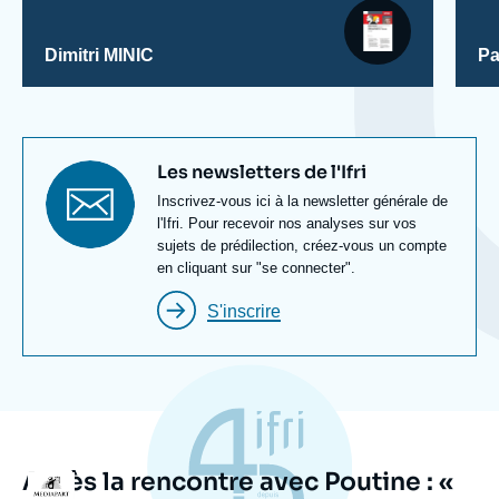
Dimitri MINIC
Pa
Titre
Les newsletters de l'Ifri
newsletter
Texte
Inscrivez-vous ici à la newsletter générale de
Newsletter
l'Ifri. Pour recevoir nos analyses sur vos
sujets de prédilection, créez-vous un compte
en cliquant sur "se connecter".
S'inscrire
Après la rencontre avec Poutine : «
Logo