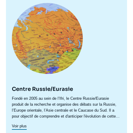
Image
principale
Centre Russie/Eurasie
Accroche
Fondé en 2005 au sein de l’Ifri, le Centre Russie/Eurasie
centre
produit de la recherche et organise des débats sur la Russie,
l’Europe orientale, l’Asie centrale et le Caucase du Sud. Il a
pour objectif de comprendre et d'anticiper l'évolution de cette
zone géographique complexe en pleine mutation pour enrichir le
Voir plus
débat public en France et en Europe, et pour aider à la décision