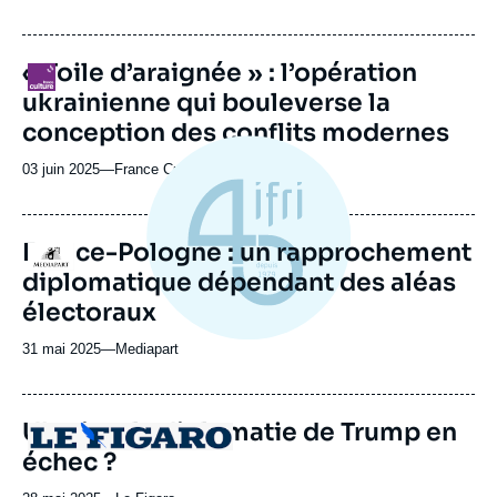
du
journal,
revue
« Toile d’araignée » : l’opération
Logo
ou
ukrainienne qui bouleverse la
émission
conception des conflits modernes
03 juin 2025
—
Nom
France Culture
du
journal,
revue
France-Pologne : un rapprochement
Logo
ou
diplomatique dépendant des aléas
émission
électoraux
31 mai 2025
—
Nom
Mediapart
du
journal,
revue
Ukraine, la diplomatie de Trump en
Logo
ou
échec ?
émission