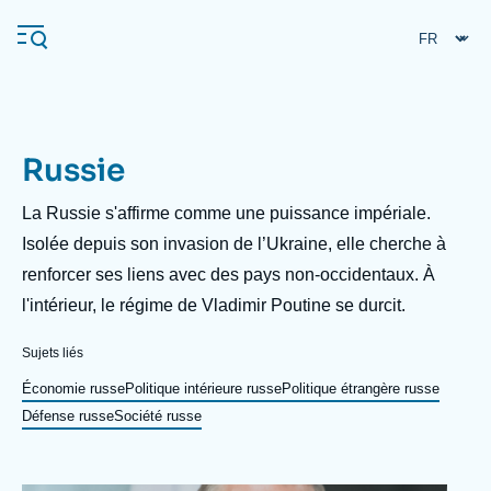
Aller
Panneau de gestion des cookies
au
contenu
principal
Russie
Navigation
principale
Description
La Russie s'affirme comme une puissance impériale.
L'Ifri
Isolée depuis son invasion de l’Ukraine, elle cherche à
renforcer ses liens avec des pays non-occidentaux. À
l'intérieur, le régime de Vladimir Poutine se durcit.
Analyses
À propos de l'Ifri
Recherches fréquentes
Sujets liés
Événements
Économie russe
Politique intérieure russe
Politique étrangère russe
L'Ifri en bref
Proche-Orient
Défense russe
Société russe