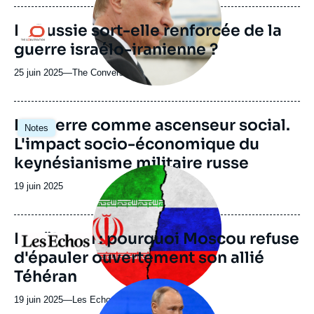
journal,
revue
La Russie sort-elle renforcée de la
Logo
ou
guerre israélo-iranienne ?
émission
25 juin 2025
—
Nom
The Conversation
du
journal,
revue
Image
La guerre comme ascenseur social.
Notes
ou
principale
L'impact socio-économique du
émission
keynésianisme militaire russe
Image
principale
Date
19 juin 2025
médiatique
de
publication
Israël-Iran : pourquoi Moscou refuse
Logo
d'épauler ouvertement son allié
Téhéran
Image
principale
19 juin 2025
—
Nom
Les Echos
médiatique
du