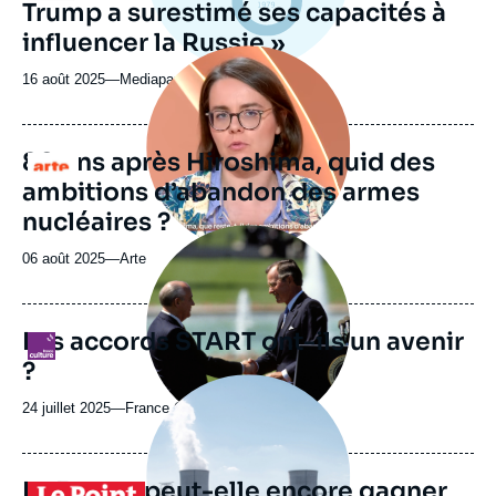
Trump a surestimé ses capacités à
influencer la Russie »
Image
principale
16 août 2025
—
Nom
Mediapart
médiatique
du
journal,
revue
80 ans après Hiroshima, quid des
Logo
ou
ambitions d’abandon des armes
émission
nucléaires ?
Image
principale
06 août 2025
—
Nom
Arte
médiatique
du
journal,
revue
Les accords START ont-ils un avenir
Logo
ou
?
émission
Image
principale
24 juillet 2025
—
Nom
France Culture
médiatique
du
journal,
revue
La France peut-elle encore gagner
Logo