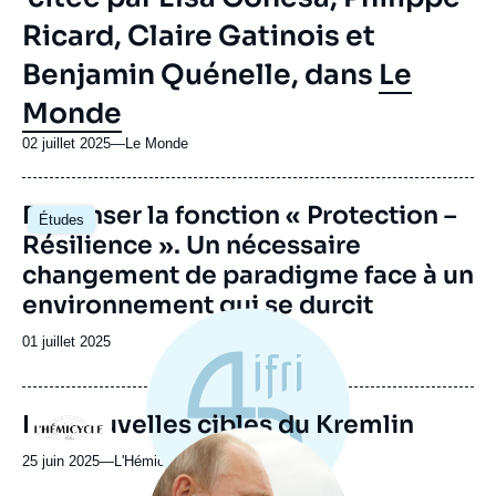
Ricard, Claire Gatinois et
Benjamin Quénelle, dans
Le
Monde
02 juillet 2025
—
Nom
Le Monde
du
journal,
Image
Repenser la fonction « Protection –
revue
Études
principale
ou
Résilience ». Un nécessaire
émission
changement de paradigme face à un
environnement qui se durcit
Date
01 juillet 2025
de
publication
Les nouvelles cibles du Kremlin
Logo
Image
principale
25 juin 2025
—
Nom
L'Hémicycle
médiatique
du