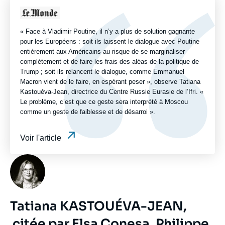
ou
Logo
émission
« Face à Vladimir Poutine, il n’y a plus de solution gagnante
pour les Européens : soit ils laissent le dialogue avec Poutine
entièrement aux Américains au risque de se marginaliser
complètement et de faire les frais des aléas de la politique de
Trump ; soit ils relancent le dialogue, comme Emmanuel
Macron vient de le faire, en espérant peser », observe Tatiana
Kastouéva-Jean, directrice du Centre Russie Eurasie de l’Ifri. «
Le problème, c’est que ce geste sera interprété à Moscou
comme un geste de faiblesse et de désarroi ».
Voir l'article
Photo
Tatiana KASTOUÉVA-JEAN,
citée par Elsa Conesa, Philippe