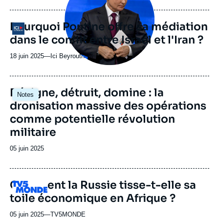
journal,
revue
Pourquoi Poutine offre sa médiation
Logo
ou
dans le conflit entre Israël et l'Iran ?
émission
18 juin 2025
—
Nom
Ici Beyrouth
du
journal,
revue
Image
Désigne, détruit, domine : la
Notes
ou
principale
dronisation massive des opérations
émission
comme potentielle révolution
militaire
Date
05 juin 2025
de
publication
Comment la Russie tisse-t-elle sa
Logo
toile économique en Afrique ?
05 juin 2025
—
Nom
TV5MONDE