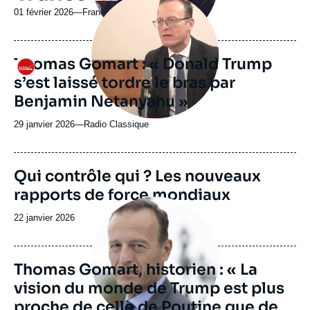
principale
01 février 2026
—
Nom
France TV
médiatique
du
journal,
revue
Thomas Gomart : « Donald Trump
Logo
ou
s’est laissé tordre le bras par
émission
Benjamin Netanyahu »
29 janvier 2026
—
Nom
Radio Classique
du
journal,
revue
Image
Qui contrôle qui ? Les nouveaux
ou
de
rapports de force mondiaux
couverture
émission
Image
de
principale
la
Date
22 janvier 2026
médiatique
publication
de
publication
Thomas Gomart, historien : « La
vision du monde de Trump est plus
proche de celle de Poutine que de