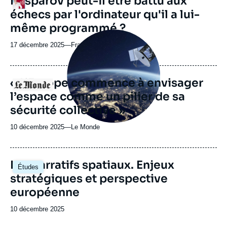
Kasparov peut-il être battu aux
Logo
échecs par l'ordinateur qu'il a lui-
même programmé ?
Image
principale
17 décembre 2025
—
Nom
France Inter
médiatique
du
journal,
revue
« L’Europe commence à envisager
Logo
ou
l’espace comme un pilier de sa
émission
sécurité collective »
10 décembre 2025
—
Nom
Le Monde
du
journal,
revue
Image
Les narratifs spatiaux. Enjeux
Études
ou
principale
stratégiques et perspective
émission
européenne
Date
10 décembre 2025
de