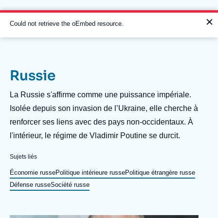
Aller
Panneau de gestion des cookies
au
contenu
Message
Could not retrieve the oEmbed resource.
principal
d'erreur
Russie
Navigation
principale
Description
La Russie s'affirme comme une puissance impériale.
L'Ifri
Isolée depuis son invasion de l’Ukraine, elle cherche à
renforcer ses liens avec des pays non-occidentaux. À
l'intérieur, le régime de Vladimir Poutine se durcit.
Analyses
À propos de l'Ifri
Recherches fréquentes
Sujets liés
Événements
Économie russe
Politique intérieure russe
Politique étrangère russe
L'Ifri en bref
Proche-Orient
Défense russe
Société russe