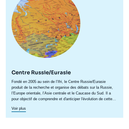
Centre Russie/Eurasie
Accroche
Fondé en 2005 au sein de l’Ifri, le Centre Russie/Eurasie
centre
produit de la recherche et organise des débats sur la Russie,
l’Europe orientale, l’Asie centrale et le Caucase du Sud. Il a
pour objectif de comprendre et d'anticiper l'évolution de cette
zone géographique complexe en pleine mutation pour enrichir le
Voir plus
débat public en France et en Europe, et pour aider à la décision
stratégique, politique et économique.