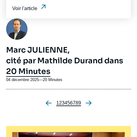
Voir l'article
Photo
Marc JULIENNE,
cité par Mathilde Durand dans
20 Minutes
04 décembre 2025
—
Nom
20 Minutes
du
journal,
revue
Page
1
Page
2
Page
3
Page
4
Page
5
Page
6
Page
7
Page
8
Page
9
ou
Pagination
émission