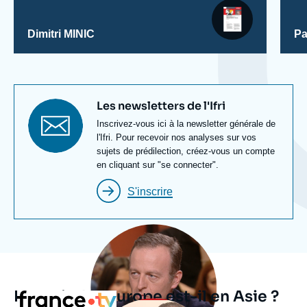
Dimitri MINIC
Pa
Titre
Les newsletters de l'Ifri
newsletter
Texte
Inscrivez-vous ici à la newsletter générale de
Newsletter
l'Ifri. Pour recevoir nos analyses sur vos
sujets de prédilection, créez-vous un compte
en cliquant sur "se connecter".
S'inscrire
Image
principale
médiatique
L'avenir de l’Europe est-il en Asie ?
Logo
Image