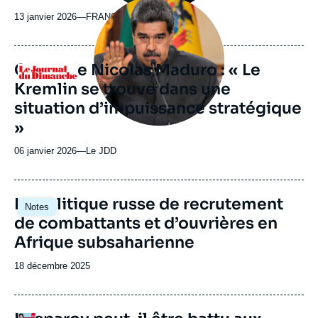
Image
principale
13 janvier 2026
—
Nom
FRANCE 24
médiatique
du
journal,
revue
Chute de Nicolas Maduro : « Le
Logo
ou
Kremlin se trouve dans une
émission
situation d’impuissance stratégique
»
06 janvier 2026
—
Nom
Le JDD
du
journal,
revue
Image
La politique russe de recrutement
Notes
ou
principale
de combattants et d’ouvrières en
émission
Afrique subsaharienne
Date
18 décembre 2025
de
publication