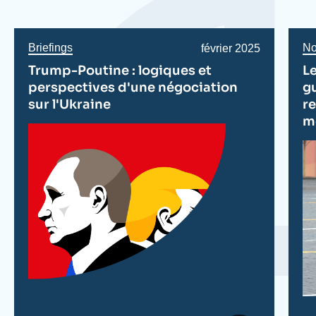
Briefings
No
Date
février 2025
de
Trump-Poutine : logiques et
L
publication
perspectives d'une négociation
gu
sur l'Ukraine
r
m