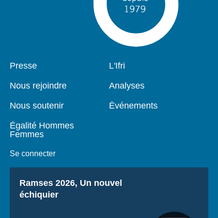
Pied
Presse
Navigation
L'Ifri
de
principale
page
Nous rejoindre
Analyses
Nous soutenir
Événements
Égalité Hommes
Femmes
Se connecter
Titre
Ramses 2026, Un nouvel
échiquier