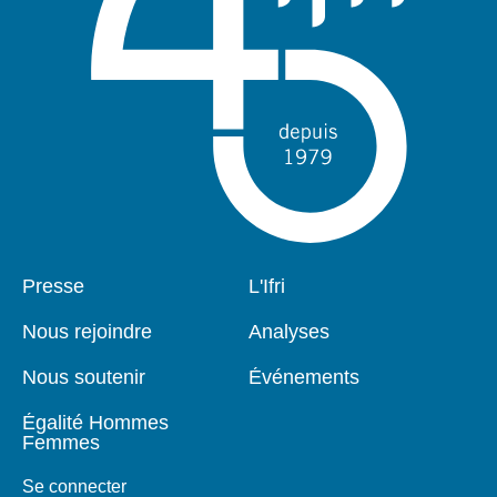
Pied
Presse
Navigation
L'Ifri
de
principale
page
Nous rejoindre
Analyses
Nous soutenir
Événements
Égalité Hommes
Femmes
Se connecter