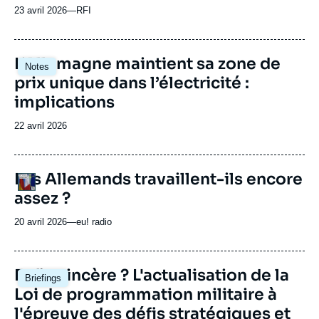
émission
23 avril 2026
—
Nom
RFI
du
journal,
revue
Image
L’Allemagne maintient sa zone de
Notes
ou
principale
prix unique dans l’électricité :
émission
implications
Date
22 avril 2026
de
publication
URL
Les Allemands travaillent-ils encore
Logo
de
assez ?
Spotify
20 avril 2026
—
Nom
eu! radio
du
journal,
revue
Image
Enfin sincère ? L'actualisation de la
Briefings
ou
principale
Loi de programmation militaire à
émission
l'épreuve des défis stratégiques et