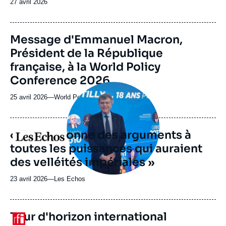
Date
27 avril 2026
de
publication
Message d'Emmanuel Macron,
Président de la République
française, à la World Policy
Conference 2026
Image
principale
25 avril 2026
—
Nom
World Policy Conference 2026
médiatique
du
journal,
revue
« Trump donne des arguments à
Logo
ou
toutes les puissances qui auraient
émission
des velléités impériales »
23 avril 2026
—
Nom
Les Echos
du
journal,
revue
Tour d'horizon international
Logo
ou