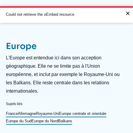
Aller
Panneau de gestion des cookies
au
contenu
Message
Could not retrieve the oEmbed resource.
principal
d'erreur
Europe
Navigation
principale
Description
L'Europe est entendue ici dans son acception
L'Ifri
géographique. Elle ne se limite pas à l'Union
européenne, et inclut par exemple le Royaume-Uni ou
les Balkans. Elle reste centrale dans les relations
Analyses
internationales.
À propos de l'Ifri
Recherches fréquentes
Sujets liés
Événements
L'Ifri en bref
Proche-Orient
France
Allemagne
Royaume-Uni
Europe centrale et orientale
Europe du Sud
Europe du Nord
Balkans