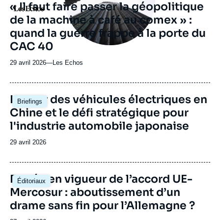
« Il faut faire passer la géopolitique
Logo
de la machine à café au comex » :
quand la guerre frappe à la porte du
CAC 40
29 avril 2026
—
Nom
Les Echos
du
journal,
revue
Image
L'essor des véhicules électriques en
Briefings
ou
principale
Chine et le défi stratégique pour
émission
l'industrie automobile japonaise
Date
29 avril 2026
de
publication
Image
Entrée en vigueur de l’accord UE-
Éditoriaux
principale
Mercosur : aboutissement d’un
drame sans fin pour l’Allemagne ?