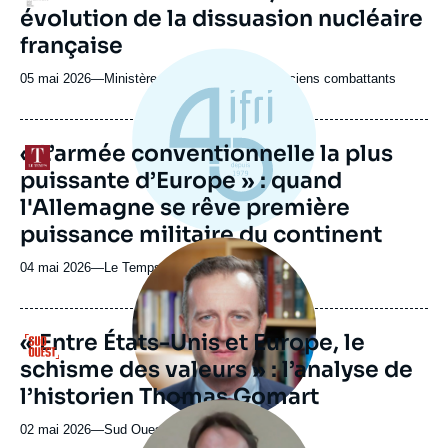
de
évolution de la dissuasion nucléaire
Spotify
française
05 mai 2026
—
Nom
Ministère des Armées et des Anciens combattants
du
journal,
revue
« L’armée conventionnelle la plus
Logo
ou
puissante d’Europe » : quand
émission
l'Allemagne se rêve première
puissance militaire du continent
Image
principale
04 mai 2026
—
Nom
Le Temps
médiatique
du
journal,
revue
« Entre États-Unis et Europe, le
Logo
ou
schisme des valeurs » : l’analyse de
émission
l’historien Thomas Gomart
Image
principale
02 mai 2026
—
Nom
Sud Ouest
médiatique