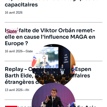
capacitaires
Date
16 avril 2026
de
publication
URL
La défaite de Viktor Orbán remet-
Logo
de
elle en cause l'influence MAGA en
Spotify
Europe ?
Image
principale
16 avril 2026
—
Nom
Slate
médiatique
du
journal,
revue
Replay - Conférence avec Espen
ou
Barth Eide, Ministre des Affaires
émission
étrangères de Norvège
Image
principale
13 avril 2026
—
Nom
Ifri
médiatique
du
journal,
revue