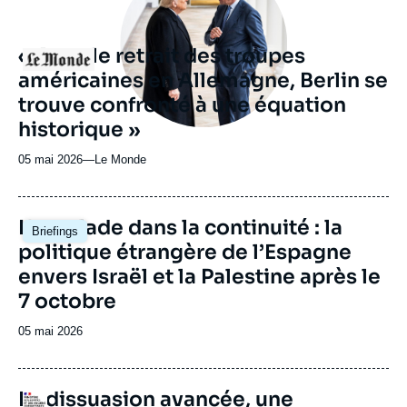
« Avec le retrait des troupes
Logo
américaines en Allemagne, Berlin se
trouve confronté à une équation
historique »
05 mai 2026
—
Nom
Le Monde
du
journal,
revue
Image
L'escalade dans la continuité : la
Briefings
ou
principale
politique étrangère de l’Espagne
émission
envers Israël et la Palestine après le
7 octobre
Date
05 mai 2026
de
publication
URL
La dissuasion avancée, une
Logo