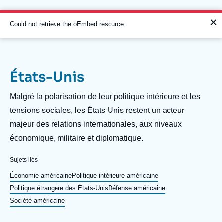
Aller
Panneau de gestion des cookies
au
contenu
Message
Could not retrieve the oEmbed resource.
principal
d'erreur
États-Unis
Navigation
principale
Description
Malgré la polarisation de leur politique intérieure et les
L'Ifri
tensions sociales, les États-Unis restent un acteur
majeur des relations internationales, aux niveaux
économique, militaire et diplomatique.
Analyses
À propos de l'Ifri
Recherches fréquentes
Sujets liés
Événements
Économie américaine
Politique intérieure américaine
L'Ifri en bref
Proche-Orient
Politique étrangère des États-Unis
Défense américaine
Société américaine