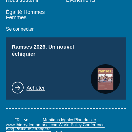
Nous soutenir
Événements
Égalité Hommes
Femmes
Se connecter
Titre
Ramses 2026, Un nouvel
échiquier
Lien
Acheter
Mentions légales
Plan du site
www.thierrydemontbrial.com
World Policy Conference
Blog Politique étrangère