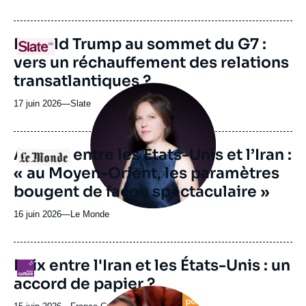
du
journal,
revue
URL
Donald Trump au sommet du G7 :
Logo
ou
de
vers un réchauffement des relations
Spotify
émission
transatlantiques ?
Image
principale
17 juin 2026
—
Nom
Slate
médiatique
du
journal,
revue
Accord entre les Etats-Unis et l’Iran :
Logo
ou
« au Moyen-Orient, les paramètres
émission
bougent de façon spectaculaire »
16 juin 2026
—
Nom
Le Monde
du
journal,
revue
URL
Paix entre l'Iran et les États-Unis : un
Logo
ou
de
accord de papier ?
Spotify
émission
Image
principale