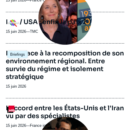
15 juin 2026
—
Nom
France Culture
médiatique
du
journal,
revue
Iran / USA : enfin la paix ?
Logo
ou
émission
15 juin 2026
—
Nom
TMC
du
journal,
revue
Image
L’Iran face à la recomposition de son
Briefings
ou
principale
environnement régional. Entre
émission
survie du régime et isolement
stratégique
Date
15 juin 2026
de
publication
URL
L'accord entre les États-Unis et l'Iran
Logo
de
vu par des spécialistes
Spotify
Image
principale
15 juin 2026
—
Nom
France inter
médiatique