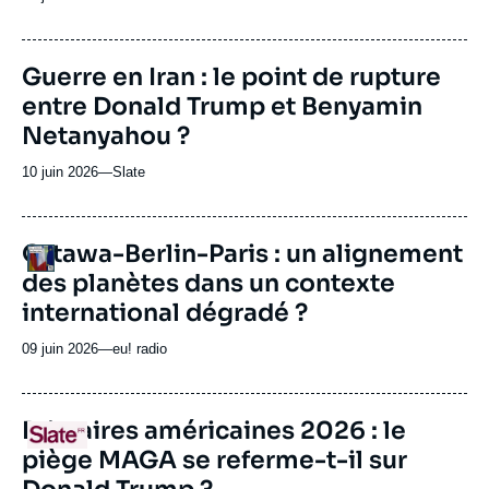
du
journal,
revue
URL
Guerre en Iran : le point de rupture
ou
de
entre Donald Trump et Benyamin
Spotify
émission
Netanyahou ?
10 juin 2026
—
Nom
Slate
du
journal,
revue
URL
Ottawa-Berlin-Paris : un alignement
Logo
ou
de
des planètes dans un contexte
Spotify
émission
international dégradé ?
09 juin 2026
—
Nom
eu! radio
du
journal,
revue
URL
Primaires américaines 2026 : le
Logo
ou
de
piège MAGA se referme-t-il sur
Spotify
émission