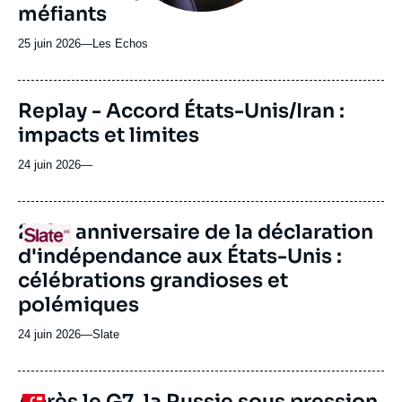
méfiants
25 juin 2026
—
Nom
Les Echos
du
journal,
revue
Replay - Accord États-Unis/Iran :
ou
impacts et limites
émission
24 juin 2026
—
URL
250e anniversaire de la déclaration
Logo
de
d'indépendance aux États-Unis :
Spotify
célébrations grandioses et
polémiques
24 juin 2026
—
Nom
Slate
du
journal,
revue
Après le G7, la Russie sous pression
Logo