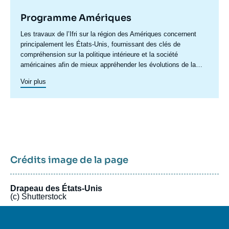
Programme Amériques
Accroche
Les travaux de l’Ifri sur la région des Amériques concernent
centre
principalement les États-Unis, fournissant des clés de
compréhension sur la politique intérieure et la société
américaines afin de mieux appréhender les évolutions de la
politique étrangère et de défense du pays ainsi les questions
Voir plus
transatlantiques et commerciales. Un axe spécifique sur
l’Amérique latine créé en 2023 permet de structurer une
recherche plus active sur cette région. Un
axe de recherche sur
le Canada
a été actif en 2015 et en 2016, dont les archives
restent accessibles.
Crédits image de la page
Drapeau des États-Unis
(c) Shutterstock