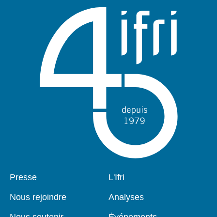
Pied
Presse
Navigation
L'Ifri
de
principale
page
Nous rejoindre
Analyses