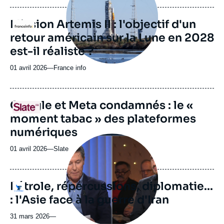
publication
Mission Artemis II : l'objectif d'un
Logo
retour américain sur la Lune en 2028
est-il réaliste ?
01 avril 2026
—
Nom
France info
du
journal,
revue
URL
Google et Meta condamnés : le «
Logo
ou
de
moment tabac » des plateformes
Spotify
émission
numériques
Image
principale
01 avril 2026
—
Nom
Slate
médiatique
du
journal,
revue
Pétrole, répercussions, diplomatie...
Logo
ou
: l'Asie face à la guerre d'Iran
émission
31 mars 2026
—