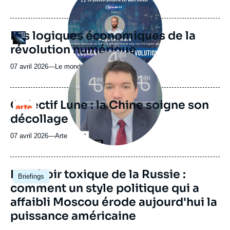
médiatique
du
journal,
revue
Les logiques économiques de la
Logo
ou
révolution numérique
émission
Image
principale
07 avril 2026
—
Nom
Le monde selon l'Ifri
médiatique
du
journal,
revue
Objectif Lune : la Chine soigne son
Logo
ou
décollage
émission
07 avril 2026
—
Nom
Arte
du
journal,
revue
Image
Le miroir toxique de la Russie :
Briefings
ou
principale
comment un style politique qui a
émission
affaibli Moscou érode aujourd'hui la
puissance américaine