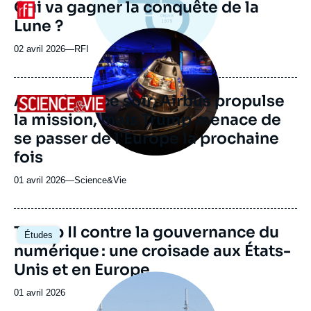
Qui va gagner la conquête de la
Logo
ou
Lune ?
émission
Image
principale
02 avril 2026
—
Nom
RFI
médiatique
du
journal,
revue
Artemis II : ce soir, Airbus propulse
Logo
ou
la mission, mais Trump menace de
émission
se passer de l'Europe la prochaine
fois
01 avril 2026
—
Nom
Science&Vie
du
journal,
revue
Image
Trump II contre la gouvernance du
Études
ou
principale
numérique : une croisade aux États-
émission
Unis et en Europe
Image
principale
Date
01 avril 2026
médiatique
de