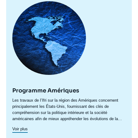
Image
principale
Programme Amériques
Accroche
Les travaux de l’Ifri sur la région des Amériques concernent
centre
principalement les États-Unis, fournissant des clés de
compréhension sur la politique intérieure et la société
américaines afin de mieux appréhender les évolutions de la
politique étrangère et de défense du pays ainsi les questions
Voir plus
transatlantiques et commerciales. Un axe spécifique sur
l’Amérique latine créé en 2023 permet de structurer une