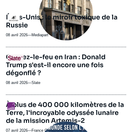
États-Unis : le miroir toxique de la
Logo
Russie
08 avril 2026
—
Nom
Mediapart
du
journal,
revue
URL
Cessez-le-feu en Iran : Donald
Logo
ou
de
Trump s'est-il encore une fois
Spotify
émission
dégonflé ?
08 avril 2026
—
Nom
Slate
du
journal,
revue
À plus de 400 000 kilomètres de la
Logo
ou
Terre, l'incroyable odyssée lunaire
émission
de la mission Artemis-2
Image
principale
07 avril 2026
—
Nom
France Culture