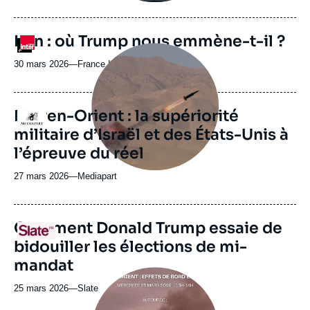
Iran : où Trump nous emmène-t-il ?
Logo
Image
principale
30 mars 2026
—
Nom
France Inter
médiatique
du
journal,
revue
Moyen-Orient : la supériorité
Logo
ou
militaire d’Israël et des États-Unis à
émission
l’épreuve du réel
27 mars 2026
—
Nom
Mediapart
du
journal,
revue
URL
Comment Donald Trump essaie de
Logo
ou
de
bidouiller les élections de mi-
Spotify
émission
mandat
Image
principale
25 mars 2026
—
Nom
Slate
médiatique
du