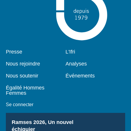
Pied
Presse
Navigation
L'Ifri
de
principale
page
Nous rejoindre
Analyses
Nous soutenir
Événements
Égalité Hommes
Femmes
Se connecter
Titre
Ramses 2026, Un nouvel
échiquier