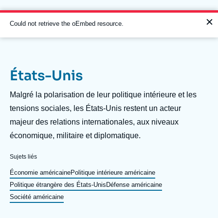
Aller
Panneau de gestion des cookies
au
contenu
Message
Could not retrieve the oEmbed resource.
principal
d'erreur
États-Unis
Navigation
principale
Description
Malgré la polarisation de leur politique intérieure et les
L'Ifri
tensions sociales, les États-Unis restent un acteur
majeur des relations internationales, aux niveaux
économique, militaire et diplomatique.
Analyses
À propos de l'Ifri
Recherches fréquentes
Sujets liés
Événements
Économie américaine
Politique intérieure américaine
L'Ifri en bref
Proche-Orient
Politique étrangère des États-Unis
Défense américaine
Société américaine