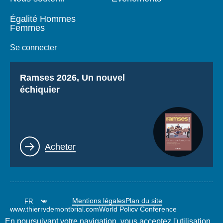
Égalité Hommes
Femmes
Se connecter
Titre
Ramses 2026, Un nouvel
échiquier
Lien
Acheter
Mentions légales
Plan du site
www.thierrydemontbrial.com
World Policy Conference
Blog Politique étrangère
En poursuivant votre navigation, vous acceptez l'utilisation