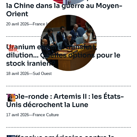
la Chine dans la guerre au Moyen-
Orient
Image
principale
20 avril 2026
—
Nom
France Info
médiatique
du
journal,
revue
Uranium enrichi : transfert,
Logo
ou
dilution… Quelles options pour le
émission
stock iranien ?
18 avril 2026
—
Nom
Sud Ouest
du
journal,
revue
Table-ronde : Artemis II : les États-
Logo
ou
Unis décrochent la Lune
émission
17 avril 2026
—
Nom
France Culture
du
journal,
revue
URL