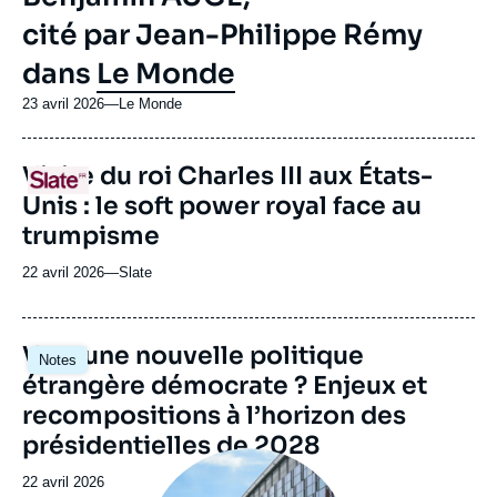
cité par Jean-Philippe Rémy
dans
Le Monde
23 avril 2026
—
Nom
Le Monde
du
journal,
URL
Visite du roi Charles III aux États-
revue
Logo
de
ou
Unis : le soft power royal face au
Spotify
émission
trumpisme
22 avril 2026
—
Nom
Slate
du
journal,
revue
Image
Vers une nouvelle politique
Notes
ou
principale
étrangère démocrate ? Enjeux et
émission
recompositions à l’horizon des
présidentielles de 2028
Image
principale
Date
22 avril 2026
médiatique