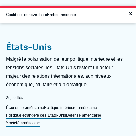
Aller
Panneau de gestion des cookies
au
contenu
Message
Could not retrieve the oEmbed resource.
principal
d'erreur
États-Unis
Navigation
principale
Description
Malgré la polarisation de leur politique intérieure et les
L'Ifri
tensions sociales, les États-Unis restent un acteur
majeur des relations internationales, aux niveaux
économique, militaire et diplomatique.
Analyses
À propos de l'Ifri
Recherches fréquentes
Sujets liés
Événements
Économie américaine
Politique intérieure américaine
L'Ifri en bref
Proche-Orient
Politique étrangère des États-Unis
Défense américaine
Société américaine