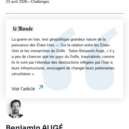
23 avril 2026
—
Nom
Challenges
du
journal,
revue
ou
Logo
émission
La guerre en Iran, test géopolitique grandeur nature de la
puissance des Etats-Unis — Sur la relation entre les Etats-
Unis et les monarchies du Golfe : Selon Benjamin Augé, « il y
a peu de chances que les pays du Golfe, traumatisés comme
ils le sont par l’étendue des destructions infligées par l’Iran à
leurs infrastructures, envisagent de changer leurs partenariats
sécuritaires ».
Voir l'article
Photo
Benjamin AUGÉ,