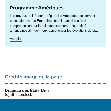
Programme Amériques
Accroche
Les travaux de l’Ifri sur la région des Amériques concernent
centre
principalement les États-Unis, fournissant des clés de
compréhension sur la politique intérieure et la société
américaines afin de mieux appréhender les évolutions de la
politique étrangère et de défense du pays ainsi les questions
Voir plus
transatlantiques et commerciales. Un axe spécifique sur
l’Amérique latine créé en 2023 permet de structurer une
recherche plus active sur cette région. Un
axe de recherche sur
le Canada
a été actif en 2015 et en 2016, dont les archives
restent accessibles.
Crédits image de la page
Drapeau des États-Unis
(c) Shutterstock