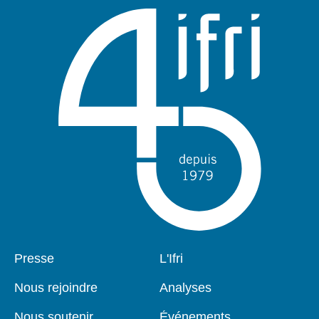
Pied
Presse
Navigation
L'Ifri
de
principale
page
Nous rejoindre
Analyses
Nous soutenir
Événements