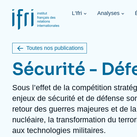
Aller
Panneau de gestion des cookies
au
Navigation
contenu
L'Ifri
Analyses
principale
principal
Image
1936-2026
de
étrangère
couverture
de
Toutes nos publications
la
publication
Sécurité - Déf
Description
Sous l’effet de la compétition straté
À propos de l'Ifri
Sujets phares
À venir
enjeux de sécurité et de défense so
À propos de l'Ifri
Recherches fréquentes
retour des guerres majeures et de l
Message du Président
Iran
Image
Sur invitation
L'Ifri en bref
Proche-Orient
nucléaire, la transformation du terro
L'Ifri en bref
États-Unis
Au cœur des tempêtes. Présentation
aux technologies militaires.
du Ramses 2027
Think tank : notre définition
Proche-Orient