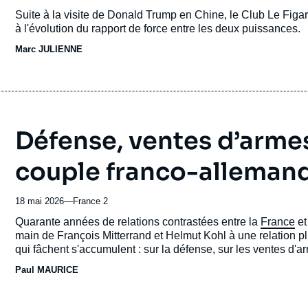
du
Accroche
Suite à la visite de Donald Trump en Chine, le Club Le Figaro
journal,
à l'évolution du rapport de force entre les deux puissances.
revue
Marc JULIENNE
ou
émission
Défense, ventes d’arme
couple franco-allemand 
18 mai 2026
—
Nom
France 2
du
Accroche
Quarante années de relations contrastées entre la
France
et 
journal,
main de François Mitterrand et Helmut Kohl à une relation pl
revue
qui fâchent s'accumulent : sur la défense, sur les ventes d'a
ou
notre dette.
Paul MAURICE
émission