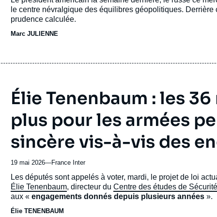
journal,
le centre névralgique des équilibres géopolitiques. Derrière c
revue
prudence calculée.
ou
Marc JULIENNE
émission
Élie Tenenbaum : les 36 
plus pour les armées pe
sincère vis-à-vis des 
19 mai 2026
—
Nom
France Inter
du
Accroche
Les députés sont appelés à voter, mardi, le projet de loi act
journal,
Élie Tenenbaum
, directeur du
Centre des études de Sécurit
revue
aux «
engagements donnés depuis plusieurs années
».
ou
Élie TENENBAUM
émission