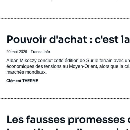
revue
ou
émission
Pouvoir d'achat : c'est l
20 mai 2026
—
Nom
France Info
du
Accroche
Alban Mikoczy conclut cette édition de Sur le terrain avec 
journal,
économiques des tensions au Moyen-Orient, alors que la cris
revue
marchés mondiaux.
ou
Clément THERME
émission
Les fausses promesses