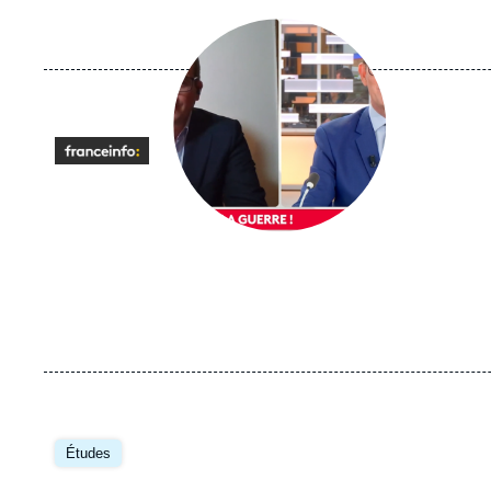
Image
principale
médiatique
Logo
Image
principale
Études