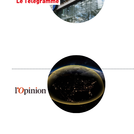
Image
principale
médiatique
Logo