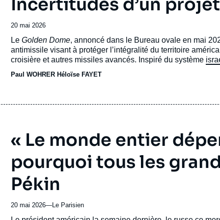
Incertitudes d’un projet
Date
20 mai 2026
de
Accroche
Le
Golden Dome
, annoncé dans le Bureau ovale en mai 20
publication
antimissile visant à protéger l’intégralité du territoire amér
croisière et autres missiles avancés. Inspiré du système
isra
(IDS) des années 1980, ce programme s’appuie sur une archi
Paul WOHRER
Héloïse FAYET
intercepteurs, dont une composante spatiale comprenant des 
lors de leur phase de lancement.
« Le monde entier dépen
pourquoi tous les grand
Pékin
20 mai 2026
—
Nom
Le Parisien
du
Accroche
Le président américain la semaine dernière, le russe ce me