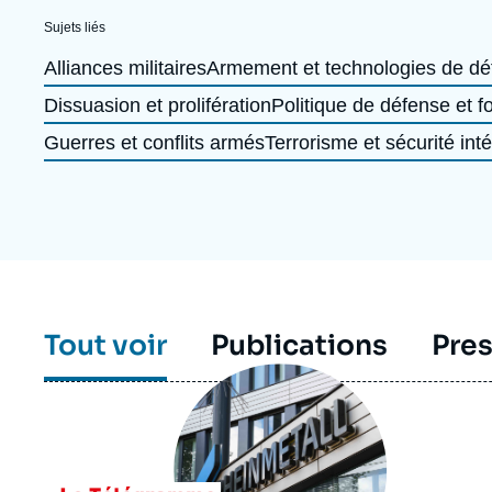
Jeudi 17 septembre 2026 17:30
Partenariats et réseaux
Intelligence artificielle
Sujets liés
Alliances militaires
Armement et technologies de dé
Nous soutenir en tant que professionnel
Guerre en Ukraine
Dissuasion et prolifération
Politique de défense et 
OTAN
Guerres et conflits armés
Terrorisme et sécurité inté
Tout voir
Publications
Pre
Image
principale
médiatique
Logo