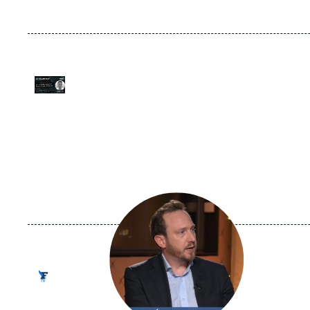
URL
Logo
de
Spotify
Image
principale
médiatique
Logo