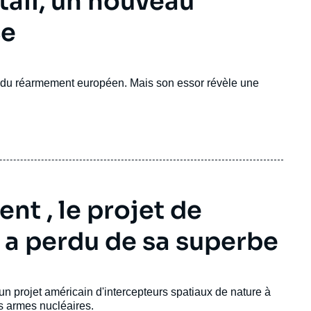
all, un nouveau
ce
r du réarmement européen. Mais son essor révèle une
nt , le projet de
a perdu de sa superbe
un projet américain d'intercepteurs spatiaux de nature à
es armes nucléaires.