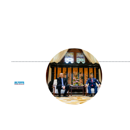
Image
principale
médiatique
Logo