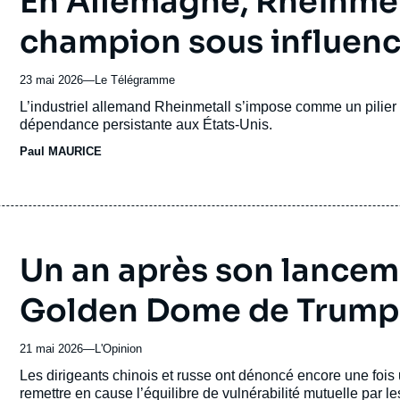
En Allemagne, Rheinmet
champion sous influen
23 mai 2026
—
Nom
Le Télégramme
du
Accroche
L’industriel allemand Rheinmetall s’impose comme un pilie
journal,
dépendance persistante aux États-Unis.
revue
Paul MAURICE
ou
émission
Un an après son lanceme
Golden Dome de Trump 
21 mai 2026
—
Nom
L'Opinion
du
Accroche
Les dirigeants chinois et russe ont dénoncé encore une fois 
journal,
remettre en cause l’équilibre de vulnérabilité mutuelle par l