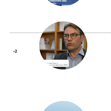
Image
principale
médiatique
Logo
Image
principale
médiatique