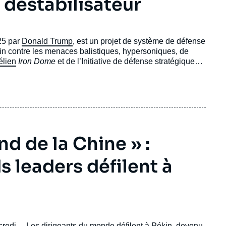
 déstabilisateur
25 par
Donald Trump
, est un projet de système de défense
icain contre les menaces balistiques, hypersoniques, de
élien
Iron Dome
et de l’Initiative de défense stratégique
tecture multicouche intégrant des capteurs et des
intercepteurs orbitaux capables de détruire des missiles
d de la Chine » :
s leaders défilent à
rcredi… Les dirigeants du monde défilent à Pékin, devenu