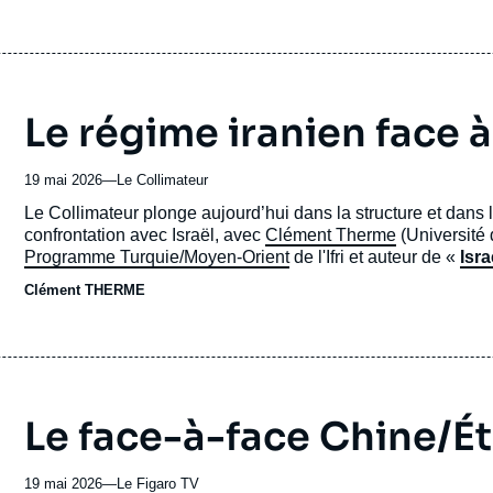
Le régime iranien face 
19 mai 2026
—
Nom
Le Collimateur
du
Accroche
Le Collimateur plonge aujourd’hui dans la structure et dans 
journal,
confrontation avec Israël, avec
Clément Therme
(Université 
revue
Programme Turquie/Moyen-Orient
de l'Ifri et auteur de «
Isra
ou
Clément THERME
émission
Le face-à-face Chine/É
19 mai 2026
—
Nom
Le Figaro TV