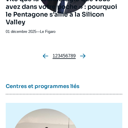
avez dans votre poche » : pourquoi
le Pentagone s’allie à la Silicon
Valley
01 décembre 2025
—
Nom
Le Figaro
du
journal,
revue
ou
Page
1
Page
2
Page
3
Page
4
Page
5
Page
6
Page
7
Page
8
Page
9
Pagination
émission
Centres et programmes liés
Image
principale