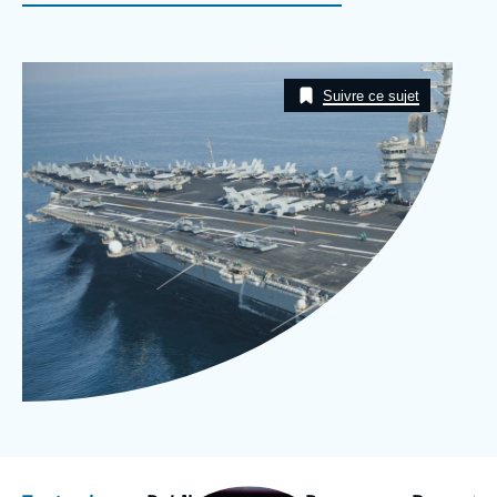
Se connecter
Nous soutenir
Image
Taxonomie
Suivre ce sujet
Image