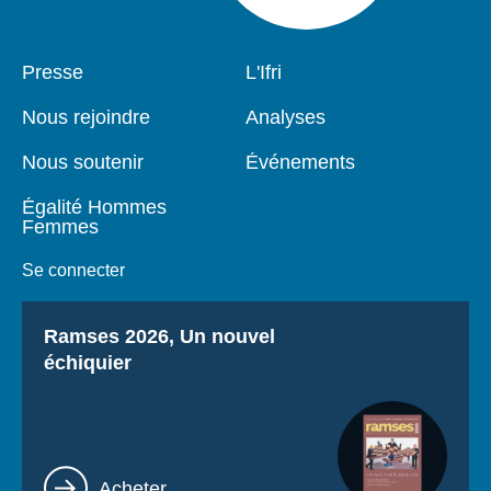
Pied
Presse
Navigation
L'Ifri
de
principale
page
Nous rejoindre
Analyses
Nous soutenir
Événements
Égalité Hommes
Femmes
Se connecter
Titre
Ramses 2026, Un nouvel
échiquier
Lien
Acheter