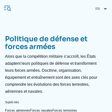
Aller
Panneau de gestion des cookies
au
contenu
principal
Politique de défense et
Navigation
forces armées
principale
L'Ifri
Description
Alors que la compétition militaire s’accroît, les États
adaptent leurs politiques de défense et transforment
leurs forces armées. Doctrine, organisation,
Analyses
équipement et entraînement sont des axes clés pour
À propos de l'Ifri
Recherches fréquentes
comprendre les évolutions des forces terrestres,
Événements
L'Ifri en bref
Proche-Orient
aériennes et navales.
Sujets liés
Forces aériennes
Forces navales
Forces terrestres