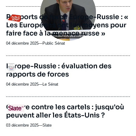
du
journal,
revue
Rapports de force Europe-Russie : «
Logo
ou
Les Européens ont les moyens pour
émission
faire face à la menace russe »
04 décembre 2025
—
Nom
Public Sénat
du
journal,
revue
Europe-Russie : évaluation des
Logo
ou
rapports de forces
émission
04 décembre 2025
—
Nom
Le Sénat
du
journal,
revue
URL
Guerre contre les cartels : jusqu'où
Logo
ou
de
peuvent aller les États-Unis ?
Spotify
émission
03 décembre 2025
—
Nom
Slate
du