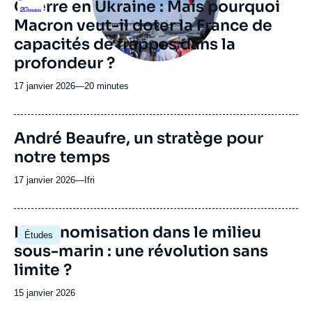
Guerre en Ukraine : Mais pourquoi
Logo
ou
Macron veut-il doter la France de
émission
capacités de frappes dans la
profondeur ?
17 janvier 2026
—
Nom
20 minutes
du
journal,
revue
André Beaufre, un stratège pour
ou
notre temps
émission
17 janvier 2026
—
Nom
Ifri
du
journal,
revue
Image
L’autonomisation dans le milieu
Études
ou
principale
sous-marin : une révolution sans
émission
limite ?
Date
15 janvier 2026
de