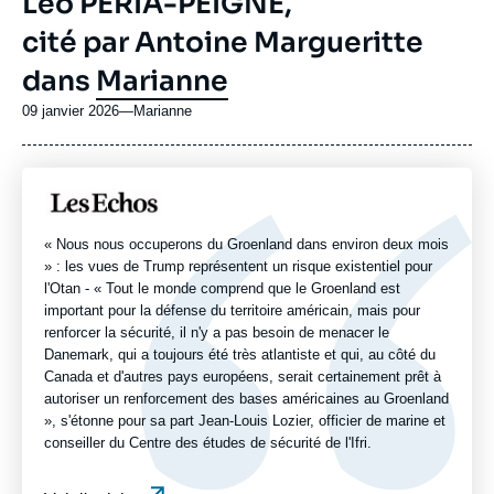
Léo PÉRIA-PEIGNÉ,
cité par Antoine Margueritte
dans
Marianne
09 janvier 2026
—
Nom
Marianne
du
journal,
revue
Logo
ou
émission
« Nous nous occuperons du Groenland dans environ deux mois
» : les vues de Trump représentent un risque existentiel pour
l'Otan - « Tout le monde comprend que le Groenland est
important pour la défense du territoire américain, mais pour
renforcer la sécurité, il n'y a pas besoin de menacer le
Danemark, qui a toujours été très atlantiste et qui, au côté du
Canada et d'autres pays européens, serait certainement prêt à
autoriser un renforcement des bases américaines au Groenland
», s'étonne pour sa part Jean-Louis Lozier, officier de marine et
conseiller du Centre des études de sécurité de l'Ifri.