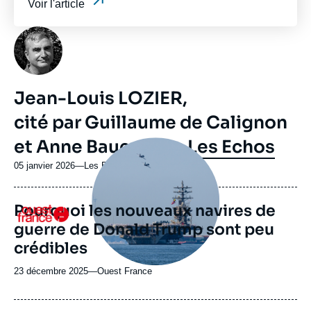
Voir l'article
Photo
Jean-Louis LOZIER,
cité par Guillaume de Calignon
et Anne Bauer dans
Les Echos
Image
principale
médiatique
05 janvier 2026
—
Nom
Les Echos
du
journal,
Pourquoi les nouveaux navires de
revue
Logo
ou
guerre de Donald Trump sont peu
émission
crédibles
23 décembre 2025
—
Nom
Ouest France
du
journal,