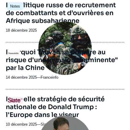
revue
Image
La politique russe de recrutement
Notes
ou
principale
de combattants et d’ouvrières en
émission
Afrique subsaharienne
Image
principale
Date
18 décembre 2025
médiatique
de
publication
Pourquoi Taïwan se prépare au
Logo
risque d'une invasion "imminente"
par la Chine
14 décembre 2025
—
Nom
Franceinfo
du
journal,
revue
URL
Nouvelle stratégie de sécurité
Logo
ou
de
nationale de Donald Trump :
Spotify
émission
l'Europe dans le viseur
Image
principale
10 décembre 2025
—
Nom
Slate
médiatique