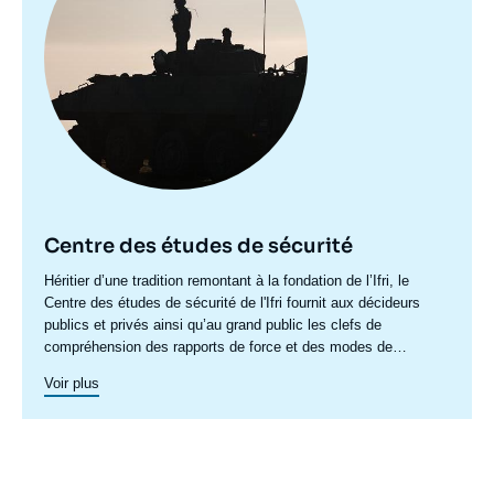
Centre des études de sécurité
Accroche
Héritier d’une tradition remontant à la fondation de l’Ifri, le
centre
Centre des études de sécurité de l'Ifri fournit aux décideurs
publics et privés ainsi qu’au grand public les clefs de
compréhension des rapports de force et des modes de
conflictualité contemporains et à venir. Par son positionnement
Voir plus
à la jointure du politique et de l’opérationnel, la crédibilité de
son équipe civilo-militaire et la diffusion large de ses
publications en français et en anglais, le Centre des études de
sécurité constitue dans le paysage français des
think tanks
un
pôle unique de recherche et d’influence sur le débat de défense