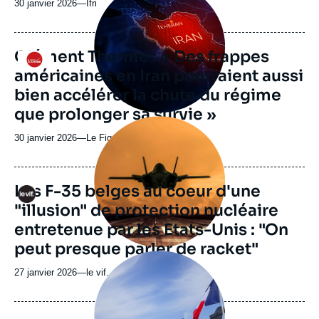
30 janvier 2026
—
Nom
Ifri
médiatique
du
journal,
revue
Clément Therme : « Des frappes
Logo
ou
américaines en Iran pourraient aussi
émission
bien accélérer la chute du régime
que prolonger sa survie »
Image
principale
30 janvier 2026
—
Nom
Le Figaro
médiatique
du
journal,
revue
Les F-35 belges au coeur d'une
Logo
ou
"illusion" de protection nucléaire
émission
entretenue par les Etats-Unis : "On
peut presque parler de racket"
Image
principale
27 janvier 2026
—
Nom
le vif.
médiatique
du
journal,
revue