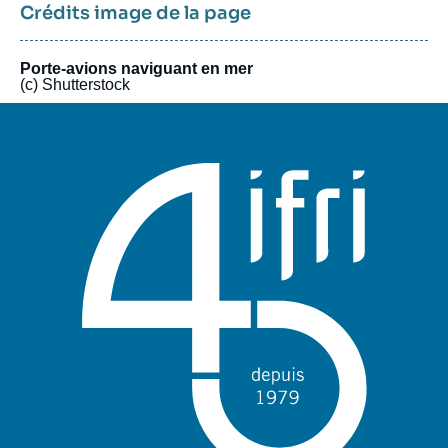
national et international.
Crédits image de la page
Porte-avions naviguant en mer
(c) Shutterstock