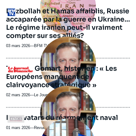
Hezbollah et Hamas affaiblis, Russie
Logo
accaparée par la guerre en Ukraine…
Le régime iranien peut-il vraiment
compter sur ses alliés?
Image
principale
03 mars 2026
—
Nom
BFM TV
médiatique
du
journal,
revue
Thomas Gomart, historien : « Les
Logo
ou
Européens manquent de
émission
clairvoyance stratégique »
Image
principale
02 mars 2026
—
Nom
Le Journal du Dimanche
médiatique
du
journal,
revue
Les avatars du réarmement naval
Logo
ou
Image
émission
principale
01 mars 2026
—
Nom
Revue Études
médiatique
du