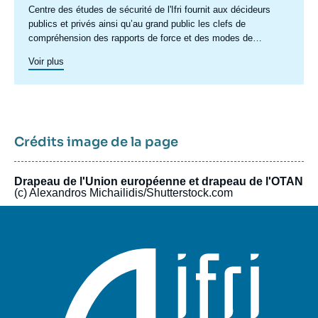
centre
Centre des études de sécurité de l'Ifri fournit aux décideurs
publics et privés ainsi qu’au grand public les clefs de
compréhension des rapports de force et des modes de
conflictualité contemporains et à venir. Par son positionnement
Voir plus
à la jointure du politique et de l’opérationnel, la crédibilité de
son équipe civilo-militaire et la diffusion large de ses
publications en français et en anglais, le Centre des études de
sécurité constitue dans le paysage français des
think tanks
un
pôle unique de recherche et d’influence sur le débat de défense
national et international.
Crédits image de la page
Drapeau de l'Union européenne et drapeau de l'OTAN
(c) Alexandros Michailidis/Shutterstock.com