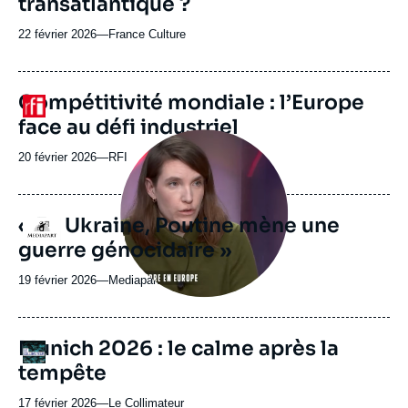
transatlantique ?
22 février 2026
—
Nom
France Culture
du
journal,
revue
URL
Compétitivité mondiale : l’Europe
Logo
ou
de
face au défi industriel
Spotify
émission
Image
principale
20 février 2026
—
Nom
RFI
médiatique
du
journal,
revue
« En Ukraine, Poutine mène une
Logo
ou
guerre génocidaire »
émission
19 février 2026
—
Nom
Mediapart
du
journal,
revue
URL
Munich 2026 : le calme après la
Logo
ou
de
tempête
Spotify
émission
17 février 2026
—
Nom
Le Collimateur