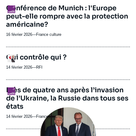
revue
Conférence de Munich : l'Europe
Logo
ou
peut-elle rompre avec la protection
émission
américaine?
16 février 2026
—
Nom
France culture
du
journal,
revue
Qui contrôle qui ?
Logo
ou
émission
14 février 2026
—
Nom
RFI
du
journal,
revue
Près de quatre ans après l’invasion
Logo
ou
de l’Ukraine, la Russie dans tous ses
émission
états
Image
principale
14 février 2026
—
Nom
France Culture
médiatique
du
journal,
revue