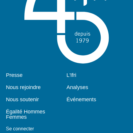
Pied
Presse
Navigation
L'Ifri
de
principale
page
Nous rejoindre
Analyses
Nous soutenir
Événements
Égalité Hommes
Femmes
Se connecter