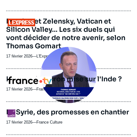
du
journal,
revue
URL
Poutine et Zelensky, Vatican et
Logo
ou
de
Silicon Valley... Les six duels qui
Spotify
émission
vont décider de notre avenir, selon
Thomas Gomart
Image
principale
17 février 2026
—
Nom
L'Express
médiatique
du
journal,
revue
Pourquoi Macron mise sur l'Inde ?
Logo
ou
émission
17 février 2026
—
Nom
France TV
du
journal,
revue
En Syrie, des promesses en chantier
Logo
ou
émission
17 février 2026
—
Nom
France Culture
du
journal,