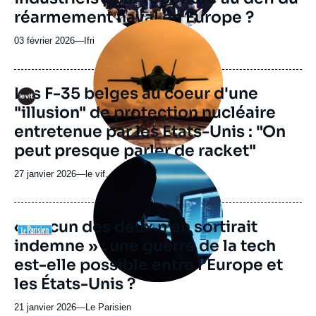
réarmement naval en Europe ?
Image
principale
03 février 2026
—
Nom
Ifri
médiatique
du
journal,
revue
Les F-35 belges au coeur d'une
Logo
ou
"illusion" de protection nucléaire
émission
entretenue par les Etats-Unis : "On
peut presque parler de racket"
Image
principale
27 janvier 2026
—
Nom
le vif.
médiatique
du
journal,
revue
« Aucun des deux n’en sortirait
Logo
ou
indemne » : une guerre de la tech
émission
est-elle possible entre l’Europe et
les États-Unis ?
21 janvier 2026
—
Nom
Le Parisien