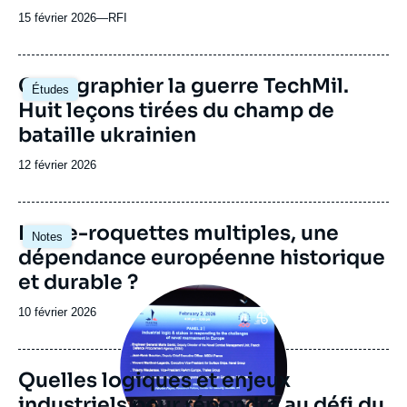
15 février 2026
—
Nom
RFI
du
journal,
revue
Image
Cartographier la guerre TechMil.
Études
ou
principale
Huit leçons tirées du champ de
émission
bataille ukrainien
Date
12 février 2026
de
publication
Image
Lance-roquettes multiples, une
Notes
principale
dépendance européenne historique
et durable ?
Image
principale
Date
10 février 2026
médiatique
de
publication
Quelles logiques et enjeux
industriels pour répondre au défi du