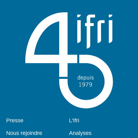
Pied
Presse
Navigation
L'Ifri
de
principale
page
Nous rejoindre
Analyses