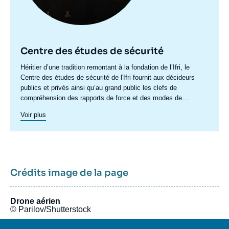
Centre des études de sécurité
Accroche
Héritier d’une tradition remontant à la fondation de l’Ifri, le
centre
Centre des études de sécurité de l'Ifri fournit aux décideurs
publics et privés ainsi qu’au grand public les clefs de
compréhension des rapports de force et des modes de
conflictualité contemporains et à venir. Par son positionnement
Voir plus
à la jointure du politique et de l’opérationnel, la crédibilité de
son équipe civilo-militaire et la diffusion large de ses
publications en français et en anglais, le Centre des études de
sécurité constitue dans le paysage français des
think tanks
un
pôle unique de recherche et d’influence sur le débat de défense
national et international.
Crédits image de la page
Drone aérien
© Parilov/Shutterstock