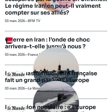
Le régime iranien peut-il vraiment
compter sur ses alliés?
03 mars 2026
—
Nom
BFM TV
du
journal,
revue
Guerre en Iran : l’onde de choc
Logo
ou
arrivera-t-elle jusqu’à nous ?
émission
Image
principale
03 mars 2026
—
Nom
France Inter
médiatique
du
journal,
revue
La dissuasion nucléaire française
Logo
ou
fait un grand pas vers l’Europe
émission
Image
principale
03 mars 2026
—
Nom
Le Monde
médiatique
du
journal,
revue
Dissuasion nucléaire : « L’Europe
Logo
ou