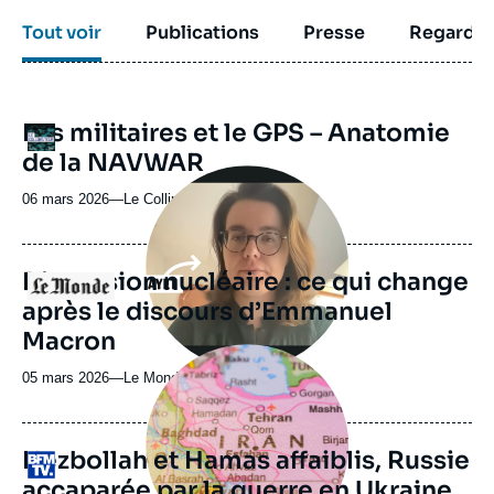
Tout voir
Publications
Presse
Regarder
URL
Les militaires et le GPS – Anatomie
Logo
de
de la NAVWAR
Spotify
Image
principale
06 mars 2026
—
Nom
Le Collimateur
médiatique
du
journal,
revue
Dissuasion nucléaire : ce qui change
Logo
ou
après le discours d’Emmanuel
émission
Macron
Image
principale
05 mars 2026
—
Nom
Le Monde
médiatique
du
journal,
revue
Hezbollah et Hamas affaiblis, Russie
Logo
ou
accaparée par la guerre en Ukraine…
émission