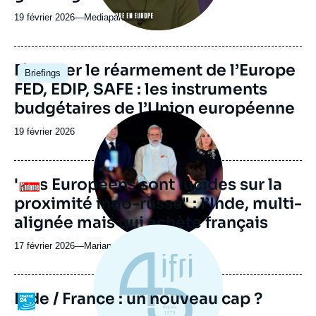
19 février 2026
—
Nom
Mediapart
du
journal,
revue
Image
Financer le réarmement de l’Europe
Briefings
ou
principale
FED, EDIP, SAFE : les instruments
émission
budgétaires de l’Union européenne
Image
principale
Date
19 février 2026
médiatique
de
publication
"Les Européens sont lucides sur la
Logo
proximité indo-russe" : l’Inde, multi-
alignée mais qui achète français
17 février 2026
—
Nom
Marianne
du
journal,
revue
Inde / France : un nouveau cap ?
Logo
ou