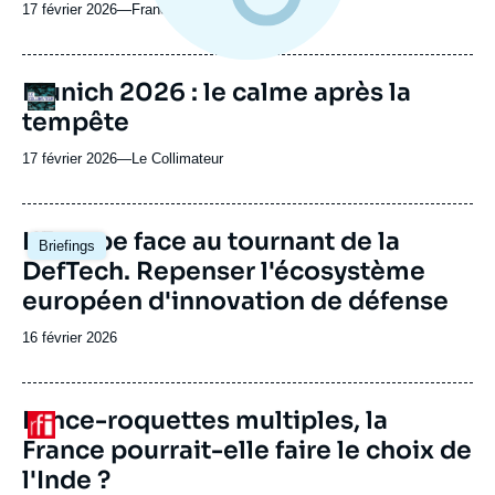
émission
17 février 2026
—
Nom
France 24
du
journal,
revue
URL
Munich 2026 : le calme après la
Logo
ou
de
tempête
Spotify
émission
17 février 2026
—
Nom
Le Collimateur
du
journal,
revue
Image
L'Europe face au tournant de la
Briefings
ou
principale
DefTech. Repenser l'écosystème
émission
européen d'innovation de défense
Date
16 février 2026
de
publication
URL
Lance-roquettes multiples, la
Logo
de
France pourrait-elle faire le choix de
Spotify
l'Inde ?