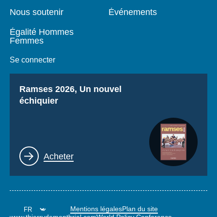
Nous soutenir
Événements
Égalité Hommes
Femmes
Se connecter
Titre
Ramses 2026, Un nouvel
échiquier
Lien
Acheter
Mentions légales
Plan du site