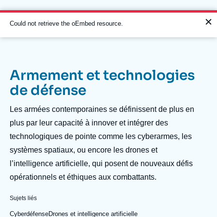
Aller
Panneau de gestion des cookies
au
contenu
Message
Could not retrieve the oEmbed resource.
principal
d'erreur
Armement et technologies
Navigation
de défense
principale
L'Ifri
Description
Les armées contemporaines se définissent de plus en
plus par leur capacité à innover et intégrer des
technologiques de pointe comme les cyberarmes, les
Analyses
systèmes spatiaux, ou encore les drones et
À propos de l'Ifri
Recherches fréquentes
l’intelligence artificielle, qui posent de nouveaux défis
Événements
L'Ifri en bref
Proche-Orient
opérationnels et éthiques aux combattants.
Sujets liés
Cyberdéfense
Drones et intelligence artificielle